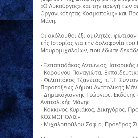
«Ο Λυκούργος» και την αρωγή των 
Οργανικότητας Κοσμόπολις» και Πρ
Μάνη.
Οι ακόλουθοι έξι ομιλητές, φώτισαν
τής Ιστορίας για την δολοφονία του
Μαυρομιχαλαίων, που έδωσε δεκάδες
- Ξεπαπαδάκος Αντώνιος, Ιστορικός
- Καρούνου Παναγιώτα, Εκπαιδευτι
- Φιλιππάκος Τζανέτος, π.Γ.Γ. Συντ
Παρατάξεως Δήμου Ανατολικής Μά
- Δημακόγιαννης Γεώργιος, Εκδότη
Ανατολικής Μάνης
- Κόκκινος Κυριάκος, Δικηγόρος, Π
ΚΟΣΜΟΠΟΛΙΣ»
- Μιχαλοπούλου Σοφία, Πρόεδρος Σ