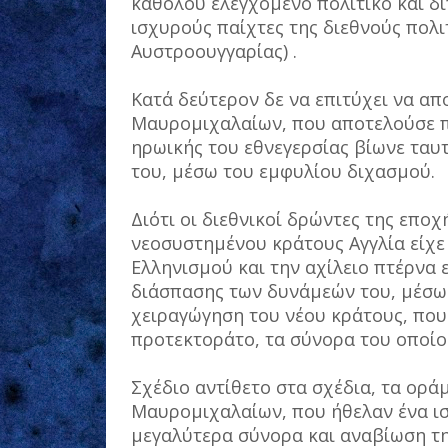
καθόλου ελεγχόμενο πολιτικό και δ
ισχυρούς παίχτες της διεθνούς πολι
Αυστροουγγαρίας) .
Κατά δεύτερον δε να επιτύχει να απ
Μαυρομιχαλαίων, που αποτελούσε π
ηρωικής του εθνεγερσίας βίωνε ταυ
του, μέσω του εμφυλίου διχασμού.
Διότι οι διεθνικοί δρώντες της εποχ
νεοσυστημένου κράτους Αγγλία είχε
Ελληνισμού και την αχίλειο πτέρνα 
διάσπασης των δυνάμεών του, μέσω 
χειραγώγηση του νέου κράτους, που
προτεκτοράτο, τα σύνορα του οποίο
Σχέδιο αντίθετο στα σχέδια, τα ορά
Μαυρομιχαλαίων, που ήθελαν ένα ισ
μεγαλύτερα σύνορα και αναβίωση τη