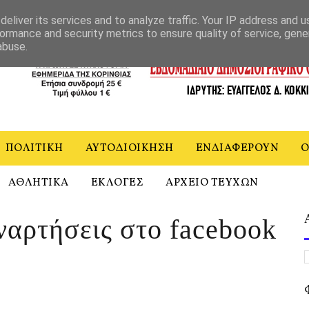
ΝΙΑ
eliver its services and to analyze traffic. Your IP address and 
ormance and security metrics to ensure quality of service, gen
abuse.
ΠΟΛΙΤΙΚΗ
ΑΥΤΟΔΙΟΙΚΗΣΗ
ΕΝΔΙΑΦΕΡΟΥΝ
Ο
ΑΘΛΗΤΙΚΑ
ΕΚΛΟΓΕΣ
ΑΡΧΕΙΟ ΤΕΥΧΩΝ
ναρτήσεις στο facebook