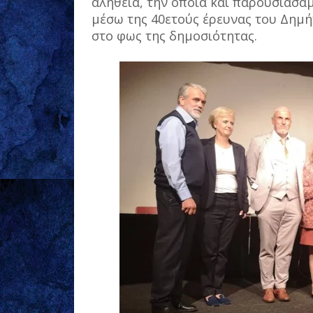
αλήθεια, την οποία και παρουσιάσαμ
μέσω της 40ετούς έρευνας του Δημή
στο φως της δημοσιότητας.