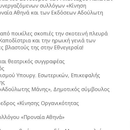
συνεργαζόμενων συλλόγων «Κίνηση
οναία Αθηνά και των Εκδόσεων Αδούλωτη
 από ποικίλες σκοπιές την σκοτεινή πλευρά
 Καποδίστρια και την ηρωική γενιά των
 βλαστούς της στην Εθνεγερσία!
 και θεατρικός συγγραφέας
κός
ονισμού Υπουργ. Εσωτερικών, Επικεφαλής
νης
ς «Αδούλωτης Μάνης», Δημοτικός σύμβουλος
ρόεδρος «Κίνησης Οργανικότητας
υλλόγου «Προναία Αθηνά»