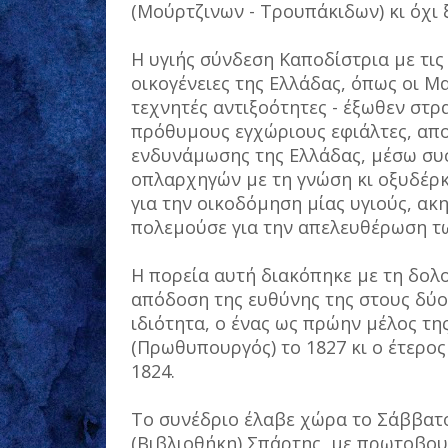
(Μούρτζινων - Τρουπάκιδων) κι όχι 
Η υγιής σύνδεση Καποδίστρια με τις 
οικογένειες της Ελλάδας, όπως οι Μ
τεχνητές αντιξοότητες - έξωθεν στρ
πρόθυμους εγχώριους εφιάλτες, απο
ενδυνάμωσης της Ελλάδας, μέσω συ
οπλαρχηγών με τη γνώση κι οξυδέρκ
για την οικοδόμηση μίας υγιούς, ακ
πολεμούσε για την απελευθέρωση τ
Η πορεία αυτή διακόπηκε με τη δολο
απόδοση της ευθύνης της στους δύο
ιδιότητα, ο ένας ως πρώην μέλος τη
(Πρωθυπουργός) το 1827 κι ο έτερος
1824.
Το συνέδριο έλαβε χώρα το Σάββατο
(Βιβλιοθήκη) Σπάρτης, με πρωτοβο