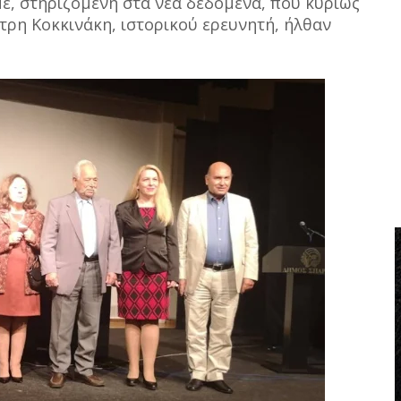
ε, στηριζόμενη στα νέα δεδομένα, που κυρίως
τρη Κοκκινάκη, ιστορικού ερευνητή, ήλθαν