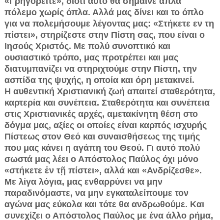
«Γρηγορείτε», διότι αυτό θα σήμαινε απλά
πόλεμο χωρίς όπλα. Αλλά μας δίνει και το όπλο
για να πολεμήσουμε λέγοντας μας: «Στήκετε εν τη
πίστει», στηρίζεστε στην Πίστη σας, που είναι ο
Ιησούς Χριστός. Με πολύ συνοπτικό και
ουσιαστικό τρόπο, μας προτρέπει και μας
διατυμπανίζει να στηριχτούμε στην Πίστη, την
ασπίδα της ψυχής, η οποία και όρη μετακινεί.
Η αυθεντική Χριστιανική ζωή απαιτεί σταθερότητα,
καρτερία και συνέπεια. Σταθερότητα και συνέπεια
στις Χριστιανικές αρχές, αμετακίνητη θέση στο
δόγμα μας, αξίες οι οποίες είναι καρπός ισχυρής
Πίστεως στον Θεό και συναισθήσεως της τιμής
που μας κάνει η αγάπη του Θεού. Γι αυτό πολύ
σωστά μας λέει ο Απόστολος Παύλος όχι μόνο
«στήκετε ἐν τῇ πίστει», αλλά και «Ανδρίζεσθε».
Με λίγα λόγια, μας ενθαρρύνει να μην
παραδινόμαστε, να μην εγκαταλείπουμε τον
αγώνα μας εύκολα και τότε θα ανδρωθούμε. Και
συνεχίζει ο Απόστολος Παύλος με ένα άλλο ρήμα,