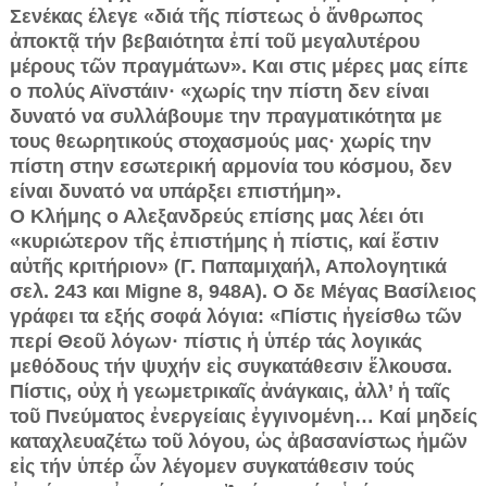
Σενέκας έλεγε «διά τῆς πίστεως ὁ ἄνθρωπος
ἀποκτᾷ τήν βεβαιότητα ἐπί τοῦ μεγαλυτέρου
μέρους τῶν πραγμάτων». Και στις μέρες μας είπε
ο πολύς Αϊνστάιν· «χωρίς την πίστη δεν είναι
δυνατό να συλλάβουμε την πραγματικότητα με
τους θεωρητικούς στοχασμούς μας· χωρίς την
πίστη στην εσωτερική αρμονία του κόσμου, δεν
είναι δυνατό να υπάρξει επιστήμη».
Ο Κλήμης ο Αλεξανδρεύς επίσης μας λέει ότι
«κυριώτερον τῆς ἐπιστήμης ἡ πίστις, καί ἔστιν
αὐτῆς κριτήριον» (Γ. Παπαμιχαήλ, Απολογητικά
σελ. 243 και Migne 8, 948Α). Ο δε Μέγας Βασίλειος
γράφει τα εξής σοφά λόγια: «Πίστις ἡγείσθω τῶν
περί Θεοῦ λόγων· πίστις ἡ ὑπέρ τάς λογικάς
μεθόδους τήν ψυχήν εἰς συγκατάθεσιν ἕλκουσα.
Πίστις, οὐχ ἡ γεωμετρικαῖς ἀνάγκαις, ἀλλ’ ἡ ταῖς
τοῦ Πνεύματος ἐνεργείαις ἐγγινομένη… Καί μηδείς
καταχλευαζέτω τοῦ λόγου, ὡς ἀβασανίστως ἡμῶν
εἰς τήν ὑπέρ ὧν λέγομεν συγκατάθεσιν τούς