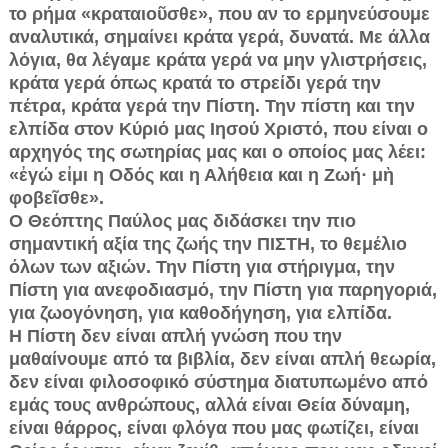
το ρήμα «κραταιοῦσθε», που αν το ερμηνεύσουμε
αναλυτικά, σημαίνει κράτα γερά, δυνατά. Με άλλα
λόγια, θα λέγαμε κράτα γερά να μην γλιστρήσεις,
κράτα γερά όπως κρατά το στρείδι γερά την
πέτρα, κράτα γερά την Πίστη. Την πίστη και την
ελπίδα στον Κύριό μας Ιησού Χριστό, που είναι ο
αρχηγός της σωτηρίας μας και ο οποίος μας λέει:
«ἐγώ εἰμι η Οδός και η Αλήθεια και η Ζωή· μὴ
φοβεῖσθε».
Ο Θεόπτης Παύλος μας διδάσκει την πιο
σημαντική αξία της ζωής την ΠΙΣΤΗ, το θεμέλιο
όλων των αξιών. Την Πίστη για στήριγμα, την
Πίστη για ανεφοδιασμό, την Πίστη για παρηγοριά,
για ζωογόνηση, για καθοδήγηση, για ελπίδα.
Η Πίστη δεν είναι απλή γνώση που την
μαθαίνουμε από τα βιβλία, δεν είναι απλή θεωρία,
δεν είναι φιλοσοφικό σύστημα διατυπωμένο από
εμάς τους ανθρώπους, αλλά είναι Θεία δύναμη,
είναι θάρρος, είναι φλόγα που μας φωτίζει, είναι