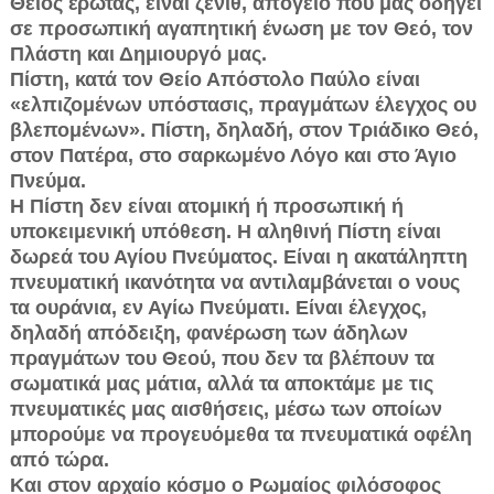
Θείος έρωτας, είναι ζενίθ, απόγειο που μας οδηγεί
σε προσωπική αγαπητική ένωση με τον Θεό, τον
Πλάστη και Δημιουργό μας.
Πίστη, κατά τον Θείο Απόστολο Παύλο είναι
«ελπιζομένων υπόστασις, πραγμάτων έλεγχος ου
βλεπομένων». Πίστη, δηλαδή, στον Τριάδικο Θεό,
στον Πατέρα, στο σαρκωμένο Λόγο και στο Άγιο
Πνεύμα.
Η Πίστη δεν είναι ατομική ή προσωπική ή
υποκειμενική υπόθεση. Η αληθινή Πίστη είναι
δωρεά του Αγίου Πνεύματος. Είναι η ακατάληπτη
πνευματική ικανότητα να αντιλαμβάνεται ο νους
τα ουράνια, εν Αγίω Πνεύματι. Είναι έλεγχος,
δηλαδή απόδειξη, φανέρωση των άδηλων
πραγμάτων του Θεού, που δεν τα βλέπουν τα
σωματικά μας μάτια, αλλά τα αποκτάμε με τις
πνευματικές μας αισθήσεις, μέσω των οποίων
μπορούμε να προγευόμεθα τα πνευματικά οφέλη
από τώρα.
Και στον αρχαίο κόσμο ο Ρωμαίος φιλόσοφος