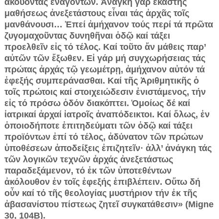
ἀκούοντας ἐναγόντων. Ἀνάγκη γάρ ἑκάστης
μαθήσεως ἀνεξετάστους εἶναι τάς ἀρχᾶς τοῖς
μανθάνουσι… Ἐπεί ἀμήχανον τούς περί τά πρῶτα
ζυγομαχοῦντας δυνηθῆναι ὁδῷ καί τάξει
προελθεῖν εἰς τό τέλος. Καί τοῦτο ἄν μάθεις παρ’
αὐτῶν τῶν ἔξωθεν. Εἰ γάρ μή συγχωρήσειας τάς
πρώτας ἀρχάς τῷ γεωμέτρῃ, ἀμήχανον αὐτόν τά
ἐφεξής συμπεράνασθαι. Καί τῆς Ἀριθμητικῆς ὁ
τοῖς πρώτοις καί στοιχειώδεσιν ἐνιστάμενος, τήν
εἰς τό πρόσω ὁδόν διακόπτει. Ὁμοίως δέ καί
ἰατρικαί ἀρχαί ἰατροῖς ἀναπόδεικτοι. Καί ὅλως, ἐν
ὁποιοδήποτε ἐπιτηδεύματι τῶν ὁδῷ καί τάξει
προϊόντων ἐπί τό τέλος, ἀδύνατον τῶν πρώτων
ὑποθέσεων ἀποδείξεις ἐπιζητεῖν· ἀλλ’ ἀνάγκη τάς
τῶν λογικῶν τεχνῶν ἀρχάς ἀνεξετάστως
παραδεξάμενον, τό ἐκ τῶν ὑποτεθέντων
ἀκόλουθον ἐν τοῖς ἐφεξής ἐπιβλέπειν. Οὕτω δή
οὖν καί τό τῆς θεολογίας μυστήριον τήν ἐκ τῆς
ἀβασανίστου πίστεως ζητεῖ συγκατάθεσιν» (Migne
30, 104B).