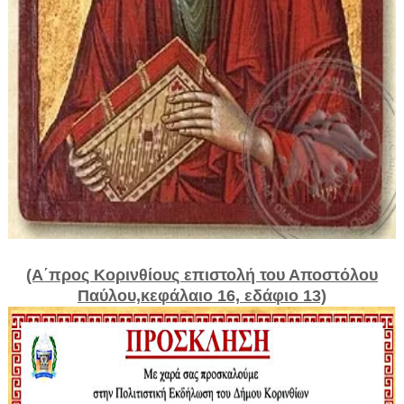
(Α΄προς Κορινθίους επιστολή του Αποστόλου
Παύλου,κεφάλαιο 16, εδάφιο 13)