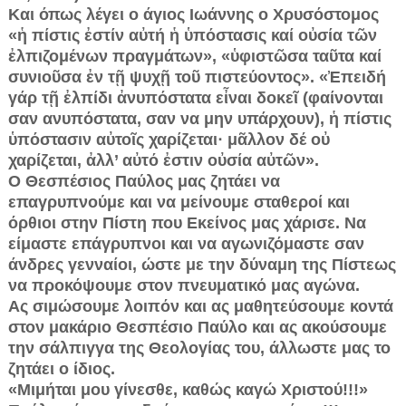
Και όπως λέγει ο άγιος Ιωάννης ο Χρυσόστομος
«ἡ πίστις ἐστίν αὐτή ἡ ὑπόστασις καί οὐσία τῶν
ἐλπιζομένων πραγμάτων», «ὑφιστῶσα ταῦτα καί
συνιοῦσα ἐν τῇ ψυχῇ τοῦ πιστεύοντος». «Ἐπειδή
γάρ τῇ ἐλπίδι ἀνυπόστατα εἶναι δοκεῖ (φαίνονται
σαν ανυπόστατα, σαν να μην υπάρχουν), ἡ πίστις
ὑπόστασιν αὐτοῖς χαρίζεται· μᾶλλον δέ οὐ
χαρίζεται, ἀλλ’ αὐτό ἐστιν οὐσία αὐτῶν».
Ο Θεσπέσιος Παύλος μας ζητάει να
επαγρυπνούμε και να μείνουμε σταθεροί και
όρθιοι στην Πίστη που Εκείνος μας χάρισε. Να
είμαστε επάγρυπνοι και να αγωνιζόμαστε σαν
άνδρες γενναίοι, ώστε με την δύναμη της Πίστεως
να προκόψουμε στον πνευματικό μας αγώνα.
Ας σιμώσουμε λοιπόν και ας μαθητεύσουμε κοντά
στον μακάριο Θεσπέσιο Παύλο και ας ακούσουμε
την σάλπιγγα της Θεολογίας του, άλλωστε μας το
ζητάει ο ίδιος.
«Μιμήται μου γίνεσθε, καθώς καγώ Χριστού!!!»