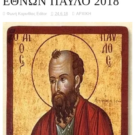
ΕΘΝΩΝ ΠΑΥΛΟ 2018
Φωνή Κορινθίας Editor
24.6.18
ΑΡΧΙΚΗ