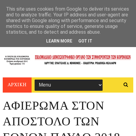
This site uses cookies from Google to deliver its services
and to analyze traffic. Your IP address and user-agent are
shared with Google along with performance and security
metrics to ensure quality of service, generate usage
statistics, and to detect and address abuse.
LEARN MORE
GOT IT
ΑΡΧΙΚΗ
ΑΦΙΕΡΩΜΑ ΣΤΟΝ
ΑΠΟΣΤΟΛΟ ΤΩΝ