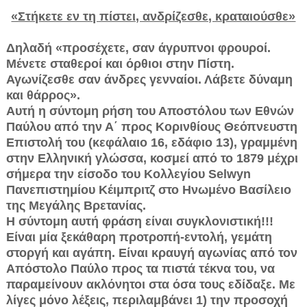
«Στήκετε εν τη πίστει, ανδρίζεσθε, κραταιούσθε»
Δηλαδή «προσέχετε, σαν άγρυπνοι φρουροί.
Μένετε σταθεροί και όρθιοι στην Πίστη.
Αγωνίζεσθε σαν άνδρες γενναίοι. Λάβετε δύναμη
και θάρρος».
Αυτή η σύντομη ρήση του Αποστόλου των Εθνών
Παύλου από την Α΄ προς Κορινθίους Θεόπνευστη
Επιστολή του (κεφάλαιο 16, εδάφιο 13), γραμμένη
στην Ελληνική γλώσσα, κοσμεί από το 1879 μέχρι
σήμερα την είσοδο του Κολλεγίου Selwyn
Πανεπιστημίου Κέιμπριτζ στο Ηνωμένο Βασίλειο
της Μεγάλης Βρετανίας.
Η σύντομη αυτή φράση είναι συγκλονιστική!!!
Είναι μία ξεκάθαρη προτροπή-εντολή, γεμάτη
στοργή και αγάπη. Είναι κραυγή αγωνίας από τον
Απόστολο Παύλο προς τα πιστά τέκνα του, να
παραμείνουν ακλόνητοι στα όσα τους εδίδαξε. Με
λίγες μόνο λέξεις, περιλαμβάνει 1) την προσοχή