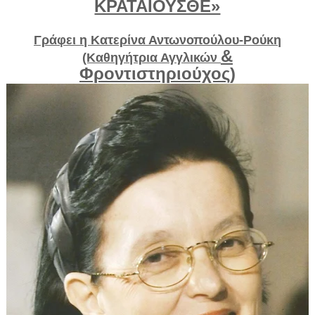
ΚΡΑΤΑΙΟΥΣΘΕ»
Γράφει η Κατερίνα Αντωνοπούλου-Ρούκη
&
(Καθηγήτρια Αγγλικών
Φροντιστηριούχος)