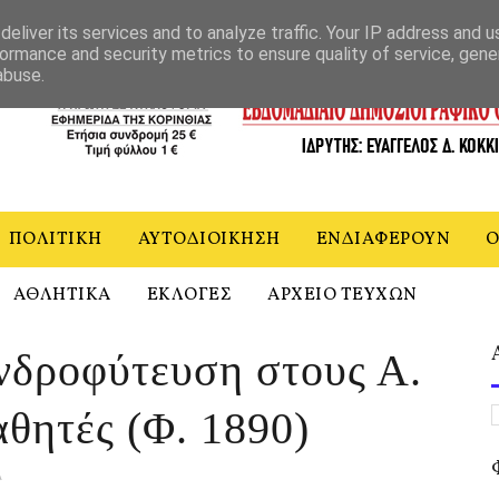
ΝΙΑ
eliver its services and to analyze traffic. Your IP address and 
ormance and security metrics to ensure quality of service, gen
abuse.
ΠΟΛΙΤΙΚΗ
ΑΥΤΟΔΙΟΙΚΗΣΗ
ΕΝΔΙΑΦΕΡΟΥΝ
Ο
ΑΘΛΗΤΙΚΑ
ΕΚΛΟΓΕΣ
ΑΡΧΕΙΟ ΤΕΥΧΩΝ
δροφύτευση στους Α.
θητές (Φ. 1890)
Α