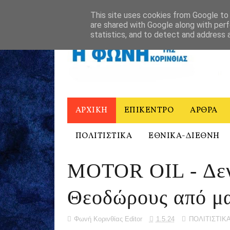
ΑΡΧΙΚΗ
Η ΦΩΝΗ ΤΗΣ ΚΟΡΙΝΘΙΑΣ - ΙΣΤΟΡΙΚΟ
ΕΠΙΚΟΙΝΩ
This site uses cookies from Google to d
are shared with Google along with perf
statistics, and to detect and address 
ΑΡΧΙΚΗ
ΕΠΙΚΕΝΤΡΟ
ΑΡΘΡΑ
ΠΟΛΙΤΙΣΤΙΚΑ
ΕΘΝΙΚΑ-ΔΙΕΘΝΗ
MOTOR OIL - Δεν
Θεοδώρους από μα
Φωνή Κορινθίας Editor
1.5.24
ΠΟΛΙΤΙΣΤΙΚ