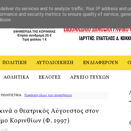
ΝΙΑ
eliver its services and to analyze traffic. Your IP address and 
ormance and security metrics to ensure quality of service, gen
abuse.
ΠΟΛΙΤΙΚΗ
ΑΥΤΟΔΙΟΙΚΗΣΗ
ΕΝΔΙΑΦΕΡΟΥΝ
Ο
ΑΘΛΗΤΙΚΑ
ΕΚΛΟΓΕΣ
ΑΡΧΕΙΟ ΤΕΥΧΩΝ
α
ΠΟΛΙΤΙΣΤΙΚΑ
.
Εμφάνιση όλων των αναρτήσεων
κινά ο θεατρικός Αύγουστος στον
μο Κορινθίων (Φ. 1997)
.7.26