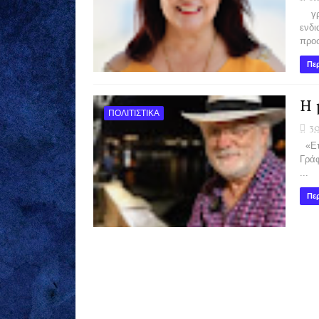
γράφ
ενδι
προσ
Περ
Η 
ΠΟΛΙΤΙΣΤΙΚΑ
30
«Ετ
Γράφ
...
Περ