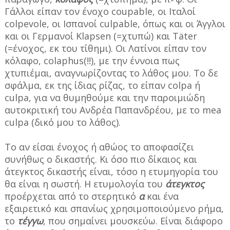
Γάλλοι είπαν τον ένοχο coupable, οι Ιταλοί
colpevole, οι Ισπανοί culpable, όπως και οι Άγγλοι
και οι Γερμανοί Klapsen (=χτυπώ) και Täter
(=ένοχος, εκ του τίθημι). Οι Λατίνοι είπαν τον
κόλαφο, colaphus(!!), με την έννοια πως
χτυπιέμαι, αναγνωρίζοντας το λάθος μου. Το δε
σφάλμα, εκ της ίδιας ρίζας, το είπαν colpa ή
culpa, για να θυμηθούμε και την παροιμιώδη
αυτοκριτική του Ανδρέα Παπανδρέου, με το mea
culpa (δικό μου το λάθος).
Το αν είσαι ένοχος ή αθώος το αποφασίζει
συνήθως ο δικαστής. Κι όσο πιο δίκαιος και
άτεγκτος δικαστής είναι, τόσο η ετυμηγορία του
θα είναι η σωστή. Η ετυμολογία του
άτεγκτος
προέρχεται από το στερητικό
α
και ένα
εξαιρετικό και σπανίως χρησιμοποιούμενο ρήμα,
το
τέγγω
, που σημαίνει μουσκεύω. Είναι διάφορο