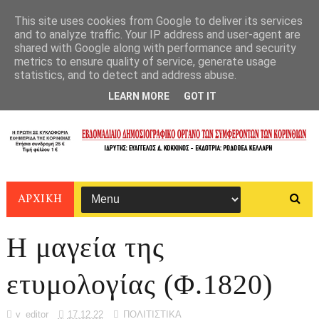
This site uses cookies from Google to deliver its services
and to analyze traffic. Your IP address and user-agent are
shared with Google along with performance and security
metrics to ensure quality of service, generate usage
statistics, and to detect and address abuse.
LEARN MORE
GOT IT
ΑΡΧΙΚΗ
Η μαγεία της
ετυμολογίας (Φ.1820)
v_editor
17.12.22
ΠΟΛΙΤΙΣΤΙΚΑ