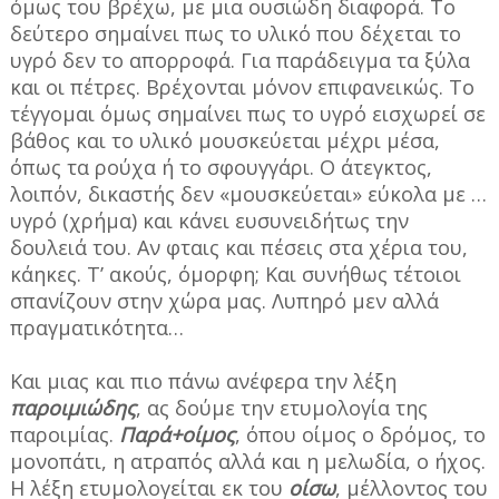
όμως του βρέχω, με μια ουσιώδη διαφορά. Το
δεύτερο σημαίνει πως το υλικό που δέχεται το
υγρό δεν το απορροφά. Για παράδειγμα τα ξύλα
και οι πέτρες. Βρέχονται μόνον επιφανεικώς. Το
τέγγομαι όμως σημαίνει πως το υγρό εισχωρεί σε
βάθος και το υλικό μουσκεύεται μέχρι μέσα,
όπως τα ρούχα ή το σφουγγάρι. Ο άτεγκτος,
λοιπόν, δικαστής δεν «μουσκεύεται» εύκολα με …
υγρό (χρήμα) και κάνει ευσυνειδήτως την
δουλειά του. Αν φταις και πέσεις στα χέρια του,
κάηκες. Τ’ ακούς, όμορφη; Και συνήθως τέτοιοι
σπανίζουν στην χώρα μας. Λυπηρό μεν αλλά
πραγματικότητα…
Και μιας και πιο πάνω ανέφερα την λέξη
παροιμιώδης
, ας δούμε την ετυμολογία της
παροιμίας.
Παρά+οίμος
, όπου οίμος ο δρόμος, το
μονοπάτι, η ατραπός αλλά και η μελωδία, ο ήχος.
Η λέξη ετυμολογείται εκ του
οίσω
, μέλλοντος του