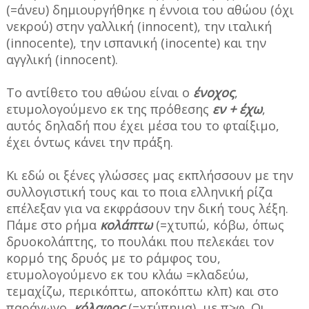
(=άνευ) δημιουργήθηκε η έννοια του αθώου (όχι
νεκρού) στην γαλλική (innocent), την ιταλική
(innocente), την ισπανική (inocente) και την
αγγλική (innocent).
Το αντίθετο του αθώου είναι ο
ένοχος
,
ετυμολογούμενο εκ της πρόθεσης
εν + έχω
,
αυτός δηλαδή που έχει μέσα του το φταίξιμο,
έχει όντως κάνει την πράξη.
Κι εδώ οι ξένες γλώσσες μας εκπλήσσουν με την
συλλογιστική τους και το ποια ελληνική ρίζα
επέλεξαν για να εκφράσουν την δική τους λέξη.
Πάμε στο ρήμα
κολάπτω
(=χτυπώ, κόβω, όπως
δρυοκολάπτης, το πουλάκι που πελεκάει τον
κορμό της δρυός με το ράμφος του,
ετυμολογούμενο εκ του κλάω =κλαδεύω,
τεμαχίζω, περικόπτω, αποκόπτω κλπ) και στο
παράγωγο,
κόλαφος
(=χτύπημα), με π>φ. Οι