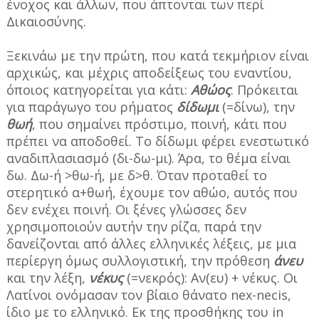
ένοχος και άλλων, που άπτονται των περί
Δικαιοσύνης.
Ξεκινάω με την πρώτη, που κατά τεκμήριον είναι
αρχικώς, και μέχρις αποδείξεως του εναντίου,
όποιος κατηγορείται για κάτι:
Αθώος
. Πρόκειται
για παράγωγο του ρήματος
δίδωμι
(=δίνω), την
θωή
, που σημαίνει πρόστιμο, ποινή, κάτι που
πρέπει να αποδοθεί. Το δίδωμι φέρει ενεστωτικό
αναδιπλασιασμό (δι-δω-μι). Άρα, το θέμα είναι
δω. Δω-ή >θω-ή, με δ>θ. Όταν προταθεί το
στερητικό α+θωή, έχουμε τον αθώο, αυτός που
δεν ενέχει ποινή. Οι ξένες γλώσσες δεν
χρησιμοποιούν αυτήν την ρίζα, παρά την
δανείζονται από άλλες ελληνικές λέξεις, με μια
περίεργη όμως συλλογιστική, την πρόθεση
άνευ
και την λέξη,
νέκυς
(=νεκρός): Αν(ευ) + νέκυς. Οι
Λατίνοι ονόμασαν τον βίαιο θάνατο nex-necis,
ίδιο με το ελληνικό. Εκ της προσθήκης του in