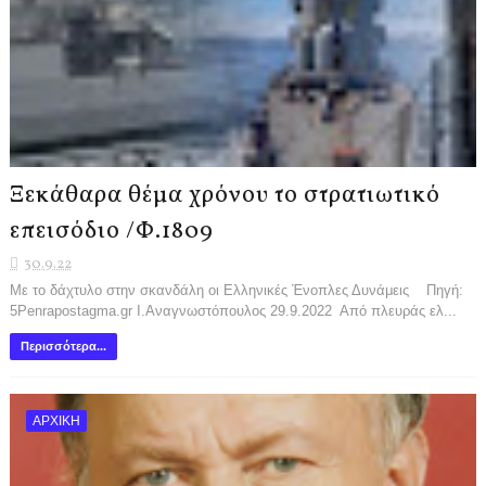
Ξεκάθαρα θέμα χρόνου το στρατιωτικό
επεισόδιο /Φ.1809
30.9.22
Με το δάχτυλο στην σκανδάλη οι Ελληνικές Ένοπλες Δυνάμεις Πηγή:
5Penrapostagma.gr Ι.Αναγνωστόπουλος 29.9.2022 Από πλευράς ελ...
Περισσότερα...
ΑΡΧΙΚΗ