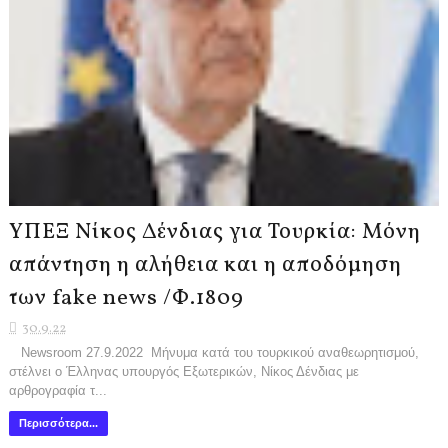
ΥΠΕΞ Νίκος Δένδιας για Τουρκία: Μόνη
απάντηση η αλήθεια και η αποδόμηση
των fake news /Φ.1809
30.9.22
Newsroom 27.9.2022 Μήνυμα κατά του τουρκικού αναθεωρητισμού,
στέλνει ο Έλληνας υπουργός Εξωτερικών, Νίκος Δένδιας με
αρθρογραφία τ...
Περισσότερα...