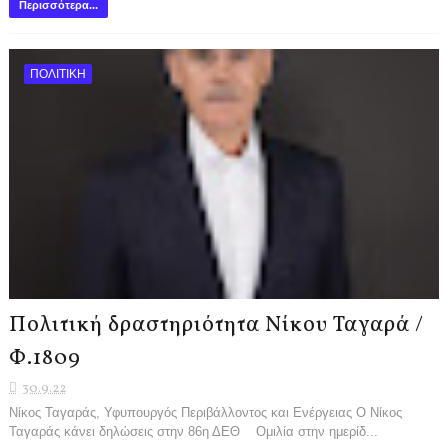
Περισσότερα...
ΠΟΛΙΤΙΚΗ
Πολιτική δραστηριότητα Νίκου Ταγαρά /
Φ.1809
30.9.22
Νίκος Ταγαράς, Υφυπουργός Περιβάλλοντος και Ενέργειας Ο Νίκος
Ταγαράς κάνει δηλώσεις στην 86η ΔΕΘ Ομιλία στην ημερίδ...