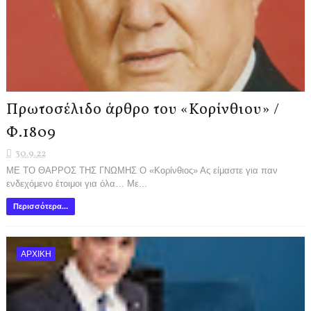
Πρωτοσέλιδο άρθρο του «Κορίνθιου» /
Φ.1809
30.9.22
ΜΕ ΤΟ ΘΑΡΡΟΣ ΤΗΣ ΓΝΩΜΗΣ Ο «Κορίνθιος» Ας είμαστε για παν
ενδεχόμενο έτοιμοι για όλα… Με...
Περισσότερα...
ΑΡΧΙΚΗ