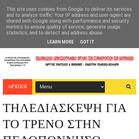
This site uses cookies from Google to deliver its services
and to analyze traffic. Your IP address and user-agent are
shared with Google along with performance and security
metrics to ensure quality of service, generate usage
statistics, and to detect and address abuse.
LEARN MORE
GOT IT
ΑΡΧΙΚΗ
ΤΗΛΕΔΙΑΣΚΕΨΗ ΓΙΑ
ΤΟ ΤΡΕΝΟ ΣΤΗΝ