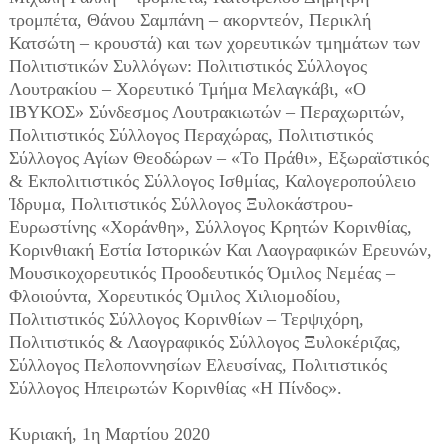
τρομπέτα, Θάνου Σαμπάνη – ακορντεόν, Περικλή
Κατσώτη – κρουστά) και των χορευτικών τμημάτων των
Πολιτιστικών Συλλόγων: Πολιτιστικός Σύλλογος
Λουτρακίου – Χορευτικό Τμήμα Μελαγκάβι, «Ο
ΙΒΥΚΟΣ» Σύνδεσμος Λουτρακιωτών – Περαχωριτών,
Πολιτιστικός Σύλλογος Περαχώρας, Πολιτιστικός
Σύλλογος Αγίων Θεοδώρων – «Το Πράθι», Εξωραϊστικός
& Εκπολιτιστικός Σύλλογος Ισθμίας, Καλογεροπούλειο
Ίδρυμα, Πολιτιστικός Σύλλογος Ξυλοκάστρου-
Ευρωστίνης «Χοράνθη», Σύλλογος Κρητών Κορινθίας,
Κορινθιακή Εστία Ιστορικών Και Λαογραφικών Ερευνών,
Μουσικοχορευτικός Προοδευτικός Όμιλος Νεμέας –
Φλοιούντα, Χορευτικός Όμιλος Χιλιομοδίου,
Πολιτιστικός Σύλλογος Κορινθίων – Τερψιχόρη,
Πολιτιστικός & Λαογραφικός Σύλλογος Ξυλοκέριζας,
Σύλλογος Πελοποννησίων Ελευσίνας, Πολιτιστικός
Σύλλογος Ηπειρωτών Κορινθίας «Η Πίνδος».
Κυριακή, 1η Μαρτίου 2020