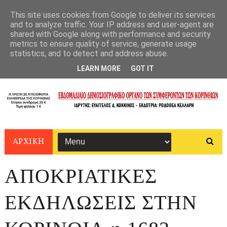
This site uses cookies from Google to deliver its services
and to analyze traffic. Your IP address and user-agent are
shared with Google along with performance and security
metrics to ensure quality of service, generate usage
statistics, and to detect and address abuse.
LEARN MORE
GOT IT
ΑΡΧΙΚΗ
ΑΠΟΚΡΙΑΤΙΚΕΣ
ΕΚΔΗΛΩΣΕΙΣ ΣΤΗΝ