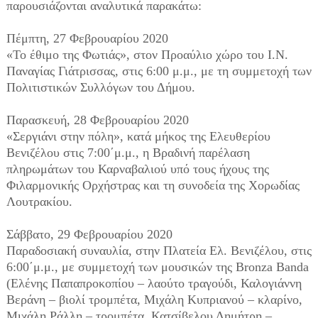
παρουσιάζονται αναλυτικά παρακάτω:
Πέμπτη, 27 Φεβρουαρίου 2020
«Το έθιμο της Φωτιάς», στον Προαύλιο χώρο του Ι.Ν.
Παναγίας Γιάτρισσας, στις 6:00 μ.μ., με τη συμμετοχή των
Πολιτιστικών Συλλόγων του Δήμου.
Παρασκευή, 28 Φεβρουαρίου 2020
«Σεργιάνι στην πόλη», κατά μήκος της Ελευθερίου
Βενιζέλου στις 7:00΄μ.μ., η Βραδινή παρέλαση
πληρωμάτων του Καρναβαλιού υπό τους ήχους της
Φιλαρμονικής Ορχήστρας και τη συνοδεία της Χορωδίας
Λουτρακίου.
Σάββατο, 29 Φεβρουαρίου 2020
Παραδοσιακή συναυλία, στην Πλατεία Ελ. Βενιζέλου, στις
6:00΄μ.μ., με συμμετοχή των μουσικών της Bronza Banda
(Ελένης Παπαπροκοπίου – λαούτο τραγούδι, Καλογιάννη
Βεράνη – βιολί τρομπέτα, Μιχάλη Κυπριανού – κλαρίνο,
Μιχάλη Ράλλη – τρομπέτα, Κατσίβελου Δημήτρη –