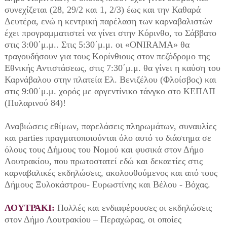
συνεχίζεται (28, 29/2 και 1, 2/3) έως και την Καθαρά
Δευτέρα, ενώ η κεντρική παρέλαση των καρναβαλιστών
έχει προγραμματιστεί να γίνει στην Κόρινθο, το Σάββατο
στις 3:00΄μ.μ.. Στις 5:30΄μ.μ. οι «ONIRAMA» θα
τραγουδήσουν για τους Κορίνθιους στον πεζόδρομο της
Εθνικής Αντιστάσεως, στις 7:30΄μ.μ. θα γίνει η καύση του
Καρνάβαλου στην πλατεία Ελ. Βενιζέλου (Φλοίσβος) και
στις 9:00΄μ.μ. χορός με αργεντίνικο τάνγκο στο ΚΕΠΑΠ
(Πυλαρινού 84)!
Αναβιώσεις εθίμων, παρελάσεις πληρωμάτων, συναυλίες
και parties πραγματοποιούνται όλο αυτό το διάστημα σε
όλους τους Δήμους του Νομού και φυσικά στον Δήμο
Λουτρακίου, που πρωτοστατεί εδώ και δεκαετίες στις
καρναβαλικές εκδηλώσεις, ακολουθούμενος και από τους
Δήμους Ξυλοκάστρου- Ευρωστίνης και Βέλου - Βόχας.
ΛΟΥΤΡΑΚΙ:
Πολλές και ενδιαφέρουσες οι εκδηλώσεις
στον Δήμο Λουτρακίου – Περαχώρας, οι οποίες