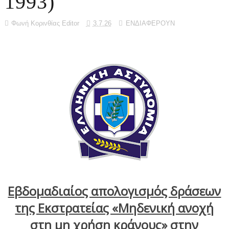
1993)
Φωνή Κορινθίας Editor
3.7.26
ΕΝΔΙΑΦΕΡΟΥΝ
Εβδομαδιαίος απολογισμός δράσεων
της Εκστρατείας «Μηδενική ανοχή
στη μη χρήση κράνους»
στην