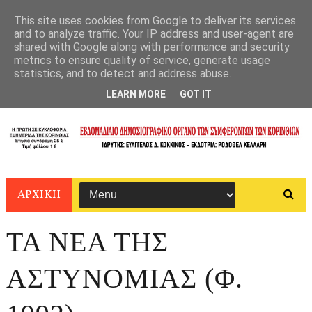
This site uses cookies from Google to deliver its services
and to analyze traffic. Your IP address and user-agent are
shared with Google along with performance and security
metrics to ensure quality of service, generate usage
statistics, and to detect and address abuse.
LEARN MORE
GOT IT
ΑΡΧΙΚΗ
ΤΑ ΝΕΑ ΤΗΣ
ΑΣΤΥΝΟΜΙΑΣ (Φ.