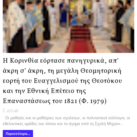
Η Κορινθία εόρτασε πανηγυρικά, απ’
άκρη σ’ άκρη, τη μεγάλη Θεομητορική
εορτή του Ευαγγελισμού της Θεοτόκου
και την Εθνική Επέτειο της
Επαναστάσεως του 1821 (Φ. 1979)
27.3.26
Οι μαθητές και οι μαθήτριες των σχολείων, οι πολιτιστικοί σύλλογοι, οι
εθελοντικές ομάδες του τόπου και το άγημα από τη Σχολή Μηχανι...
Περισσότερα...