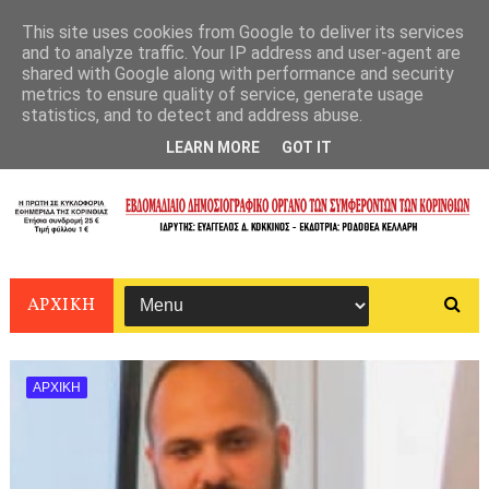
This site uses cookies from Google to deliver its services
and to analyze traffic. Your IP address and user-agent are
shared with Google along with performance and security
metrics to ensure quality of service, generate usage
statistics, and to detect and address abuse.
LEARN MORE
GOT IT
ΑΡΧΙΚΗ
ΑΡΧΙΚΗ