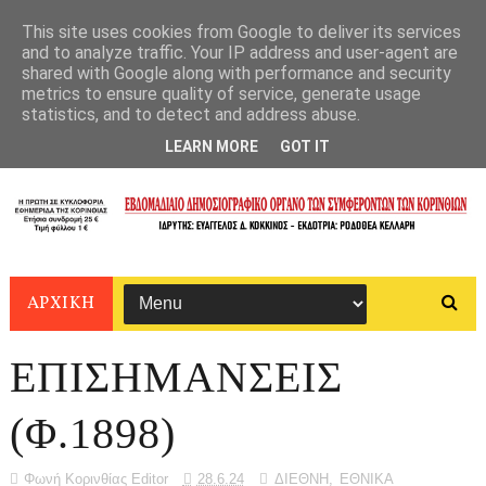
This site uses cookies from Google to deliver its services
and to analyze traffic. Your IP address and user-agent are
shared with Google along with performance and security
metrics to ensure quality of service, generate usage
statistics, and to detect and address abuse.
LEARN MORE
GOT IT
ΑΡΧΙΚΗ
ΕΠΙΣΗΜΑΝΣΕΙΣ
(Φ.1898)
Φωνή Κορινθίας Editor
28.6.24
ΔΙΕΘΝΗ
,
ΕΘΝΙΚΑ