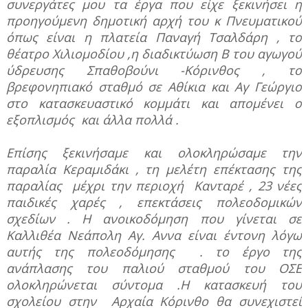
συνεργάτες μου τα έργα που είχε ξεκινήσει η
προηγούμενη δημοτική αρχή του κ Πνευματικού
όπως είναι η πλατεία Παναγή Τσαλδάρη , το
θέατρο Χιλιομοδίου ,η διαδικτύωση Β του αγωγού
ύδρευσης Σπαθοβούνι -Κόρινθος , το
βρεφονηπιακό σταθμό σε Αθίκια και Αγ Γεώργιο
στο κατασκευαστικό κομμάτι και απομένει ο
εξοπλισμός
και άλλα πολλά .
Επίσης ξεκινήσαμε και ολοκληρώσαμε την
παραλία Κεραμιδάκι , τη μελέτη επέκτασης της
παραλίας
μέχρι την περιοχή
Κανταρέ , 23 νέες
παιδικές χαρές , επεκτάσεις πολεοδομικών
σχεδίων . Η ανοικοδόμηση που γίνεται σε
Καλλιθέα Νεάπολη Αγ. Αννα είναι έντονη λόγω
αυτής της πολεοδόμησης
. το έργο της
ανάπλασης του παλιού σταθμού του ΟΣΕ
ολοκληρώνεται σύντομα .Η κατασκευή του
σχολείου στην
Αρχαία Κόρινθο θα συνεχιστεί