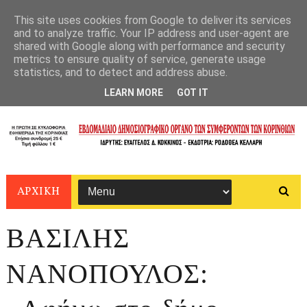
This site uses cookies from Google to deliver its services
and to analyze traffic. Your IP address and user-agent are
shared with Google along with performance and security
metrics to ensure quality of service, generate usage
statistics, and to detect and address abuse.
LEARN MORE
GOT IT
ΑΡΧΙΚΗ
ΒΑΣΙΛΗΣ
ΝΑΝΟΠΟΥΛΟΣ: