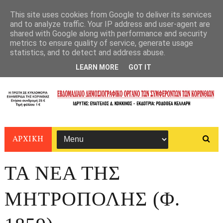
This site uses cookies from Google to deliver its services
and to analyze traffic. Your IP address and user-agent are
shared with Google along with performance and security
metrics to ensure quality of service, generate usage
statistics, and to detect and address abuse.
LEARN MORE
GOT IT
ΑΡΧΙΚΗ
ΤΑ ΝΕΑ ΤΗΣ
ΜΗΤΡΟΠΟΛΗΣ (Φ.