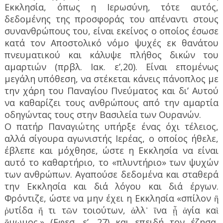
Εκκλησία, όπως η Ιερωσύνη, τότε αυτός,
δεδομένης της προσφοράς του απέναντι στους
συνανθρώπους του, είναι εκείνος ο οποίος έσωσε
κατά τον Αποστολικό νόμο ψυχές εκ θανάτου
πνευματικού και κάλυψε πλήθος δικών του
αμαρτιών (πρβλ. Ιακ. ε’,20). Είναι επομένως
μεγάλη υπόθεση, να στέκεται κάνεις πάνοπλος με
την χάρη του Παναγίου Πνεύματος και δι’ Αυτού
να καθαρίζει τους ανθρώπους από την αμαρτία
οδηγώντας τους στην Βασιλεία των Ουρανών.
Ο πατήρ Παναγιώτης υπήρξε ένας όχι τέλειος,
αλλά σίγουρα αγωνιστής Ιερέας, ο οποίος ήθελε,
έβλεπε και μόχθησε, ώστε η Εκκλησία να είναι
αυτό το καθαρτήριο, το «πλυντήριο» των ψυχών
των ανθρώπων. Αγαπούσε δεδομένα και σταθερά
την Εκκλησία και διά λόγου και διά έργων.
Φρόντιζε, ώστε να μην έχει η Εκκλησία «σπίλον ἢ
ῥυτίδα ἤ τι τῶν τοιούτων, ἀλλ᾿ ἵνα ᾖ ἁγία καὶ
ἄμωμος.» (Εφεσ. ε’, 27) και επειδή τον έζησα,