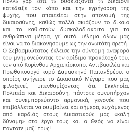
Πολλὰ γάρ ἐστι τὰ συσκιάζοντα τὸ δίκαιον»
κατέδειξε τον κόπο και την εγρήγορση της
ψυχής, που απαιτείται στην απονομή της
δικαιοσύνης, καθώς πολλά σκιάζουν το δίκαιο
και το καθιστούν δυσκολοδιάκριτο για τα
ανθρώπινα μέτρα, γι’ αυτό μέλημα όλων μας
είναι να το διακονήσουμε ως την ανωτάτη αρετή.
Ο Σεβασμιώτατος έκλεισε την σύντομη αναφορά
του μνημονεύοντας τον αοίδιμο προκάτοχό του,
τον από Κορίνθου Αρχιεπίσκοπο, Αντιβασιλέα και
Πρωθυπουργό κυρό Δαμασκηνό Παπανδρέου, ο
οποίος ανήγειρε το Δικαστικό Μέγαρο που μας
φιλοξενεί, υπενθυμίζοντας ότι Εκκλησία,
Πολιτεία και Δικαιοσύνη, πάντοτε συνυπήρχαν
και συνεμπορεύοντο αρμονικά, γεγονός που
επιβάλλεται να συμβαίνει και σήμερα, ευχόμενος
από καρδιάς στους Δικαστικούς μας «καλή
δύναμη» στο έργο τους και ο Θεός να είναι
πάντοτε μαζί τους!