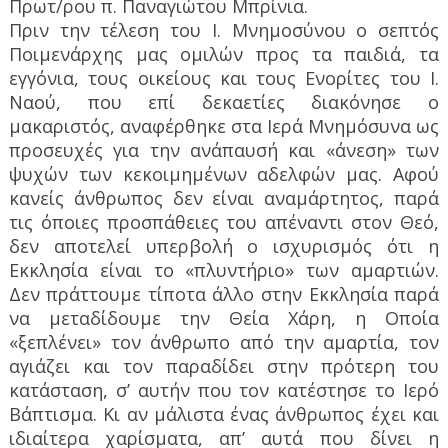
Πρωτ/ρου π. Παναγιώτου Μπρίνια.
Πριν την τέλεση του Ι. Μνημοσύνου ο σεπτός
Ποιμενάρχης μας ομιλών προς τα παιδιά, τα
εγγόνια, τους οικείους και τους Ενορίτες του Ι.
Ναού, που επί δεκαετίες διακόνησε ο
μακαριστός, αναφέρθηκε στα Ιερά Μνημόσυνα ως
προσευχές για την ανάπαυσή και «άνεση» των
ψυχών των κεκοιμημένων αδελφών μας. Αφού
κανείς άνθρωπος δεν είναι αναμάρτητος, παρά
τις όποιες προσπάθειες του απέναντι στον Θεό,
δεν αποτελεί υπερβολή ο ισχυρισμός ότι η
Εκκλησία είναι το «πλυντήριο» των αμαρτιών.
Δεν πράττουμε τίποτα άλλο στην Εκκλησία παρά
να μεταδίδουμε την Θεία Χάρη, η Οποία
«ξεπλένει» τον άνθρωπο από την αμαρτία, τον
αγιάζει και τον παραδίδει στην πρότερη του
κατάσταση, σ’ αυτήν που τον κατέστησε το Ιερό
Βάπτισμα. Κι αν μάλιστα ένας άνθρωπος έχει και
ιδιαίτερα χαρίσματα, απ’ αυτά που δίνει η