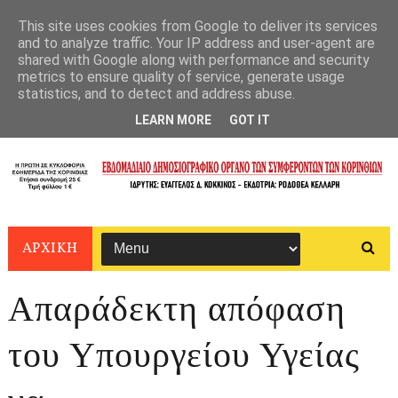
This site uses cookies from Google to deliver its services
and to analyze traffic. Your IP address and user-agent are
shared with Google along with performance and security
metrics to ensure quality of service, generate usage
statistics, and to detect and address abuse.
LEARN MORE
GOT IT
ΑΡΧΙΚΗ
Απαράδεκτη απόφαση
του Υπουργείου Υγείας