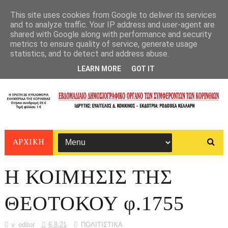
This site uses cookies from Google to deliver its services
and to analyze traffic. Your IP address and user-agent are
shared with Google along with performance and security
metrics to ensure quality of service, generate usage
statistics, and to detect and address abuse.
LEARN MORE
GOT IT
ΑΡΧΙΚΗ
Η ΚΟΙΜΗΣΙΣ ΤΗΣ
ΘΕΟΤΟΚΟΥ φ.1755
v_editor
6.8.21
ΠΟΛΙΤΙΣΤΙΚΑ