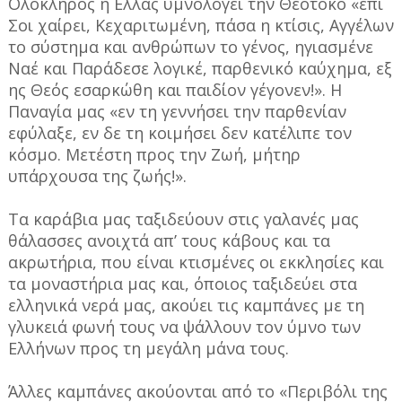
Ολόκληρος η Ελλάς υμνολογεί την Θεοτόκο «επί
Σοι χαίρει, Κεχαριτωμένη, πάσα η κτίσις, Αγγέλων
το σύστημα και ανθρώπων το γένος, ηγιασμένε
Ναέ και Παράδεσε λογικέ, παρθενικό καύχημα, εξ
ης Θεός εσαρκώθη και παιδίον γέγονεν!». Η
Παναγία μας «εν τη γεννήσει την παρθενίαν
εφύλαξε, εν δε τη κοιμήσει δεν κατέλιπε τον
κόσμο. Μετέστη προς την Ζωή, μήτηρ
υπάρχουσα της ζωής!».
Τα καράβια μας ταξιδεύουν στις γαλανές μας
θάλασσες ανοιχτά απ’ τους κάβους και τα
ακρωτήρια, που είναι κτισμένες οι εκκλησίες και
τα μοναστήρια μας και, όποιος ταξιδεύει στα
ελληνικά νερά μας, ακούει τις καμπάνες με τη
γλυκειά φωνή τους να ψάλλουν τον ύμνο των
Ελλήνων προς τη μεγάλη μάνα τους.
Άλλες καμπάνες ακούονται από το «Περιβόλι της