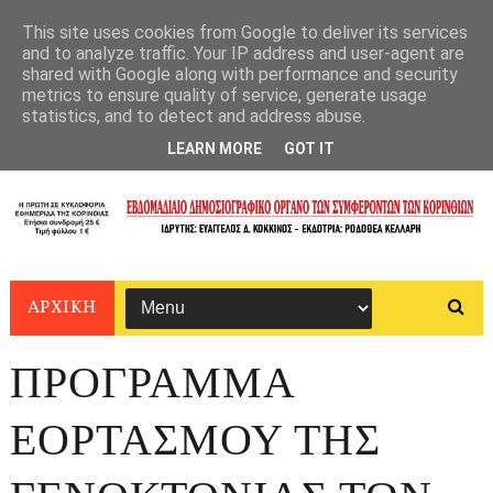
This site uses cookies from Google to deliver its services
and to analyze traffic. Your IP address and user-agent are
shared with Google along with performance and security
metrics to ensure quality of service, generate usage
statistics, and to detect and address abuse.
LEARN MORE
GOT IT
ΑΡΧΙΚΗ
ΠΡΟΓΡΑΜΜΑ
ΕΟΡΤΑΣΜΟΥ ΤΗΣ