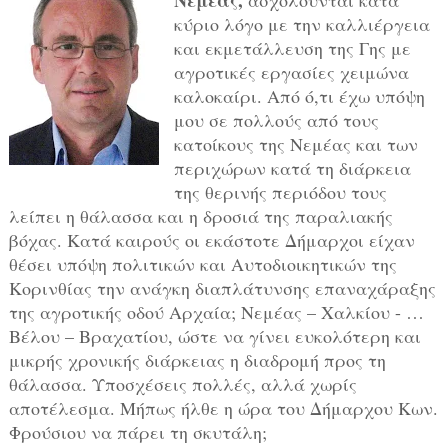
Νεμέας,
ασχολούνται κατά
κύριο λόγο με την καλλιέργεια
και εκμετάλλευση της Γης με
αγροτικές εργασίες χειμώνα
καλοκαίρι. Από ό,τι έχω υπόψη
μου σε πολλούς από τους
κατοίκους της Νεμέας και των
περιχώρων κατά τη διάρκεια
της θερινής περιόδου τους
λείπει η θάλασσα και η δροσιά της παραλιακής
βόχας. Κατά καιρούς οι εκάστοτε Δήμαρχοι είχαν
θέσει υπόψη πολιτικών και Αυτοδιοικητικών της
Κορινθίας την ανάγκη διαπλάτυνσης επαναχάραξης
της αγροτικής οδού Αρχαία; Νεμέας – Χαλκίου - …
Βέλου – Βραχατίου, ώστε να γίνει ευκολότερη και
μικρής χρονικής διάρκειας η διαδρομή προς τη
θάλασσα. Υποσχέσεις πολλές, αλλά χωρίς
αποτέλεσμα. Μήπως ήλθε η ώρα του Δήμαρχου Κων.
Φρούσιου να πάρει τη σκυτάλη;