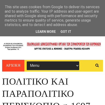
This site uses cookies from Google to deliver its services
and to analyze traffic. Your IP address and user-agent are
shared with Google along with performance and security
metrics to ensure quality of service, generate usage
statistics, and to detect and address abuse.
LEARN MORE
GOT IT
ΑΡΧΙΚΗ
ΠΟΛΙΤΙΚΟ ΚΑΙ
ΠΑΡΑΠΟΛΙΤΙΚΟ