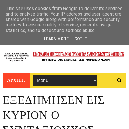
This site uses cookies from Google to deliver its services
and to analyze traffic. Your IP address and user-agent are
shared with Google along with performance and security
metrics to ensure quality of service, generate usage
statistics, and to detect and address abuse.
LEARN MORE
GOT IT
ΑΡΧΙΚΗ
ΕΞΕΔΗΜΗΣΕΝ ΕΙΣ
ΚΥΡΙΟΝ Ο