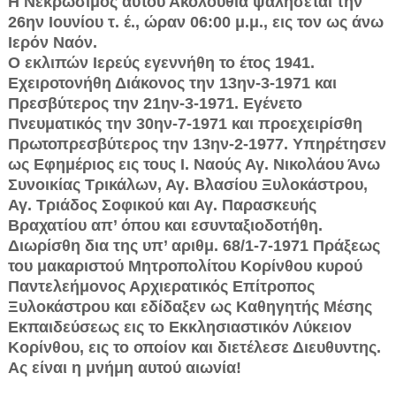
Η Νεκρώσιμος αυτού Ακολουθία ψαλήσεται την
26ην Ιουνίου τ. έ., ώραν 06:00 μ.μ., εις τον ως άνω
Ιερόν Ναόν.
Ο εκλιπών Ιερεύς εγεννήθη το έτος 1941.
Εχειροτονήθη Διάκονος την 13ην-3-1971 και
Πρεσβύτερος την 21ην-3-1971. Εγένετο
Πνευματικός την 30ην-7-1971 και προεχειρίσθη
Πρωτοπρεσβύτερος την 13ην-2-1977. Υπηρέτησεν
ως Εφημέριος εις τους Ι. Ναούς Αγ. Νικολάου Άνω
Συνοικίας Τρικάλων, Αγ. Βλασίου Ξυλοκάστρου,
Αγ. Τριάδος Σοφικού και Αγ. Παρασκευής
Βραχατίου απ’ όπου και εσυνταξιοδοτήθη.
Διωρίσθη δια της υπ’ αριθμ. 68/1-7-1971 Πράξεως
του μακαριστού Μητροπολίτου Κορίνθου κυρού
Παντελεήμονος Αρχιερατικός Επίτροπος
Ξυλοκάστρου και εδίδαξεν ως Καθηγητής Μέσης
Εκπαιδεύσεως εις το Εκκλησιαστικόν Λύκειον
Κορίνθου, εις το οποίον και διετέλεσε Διευθυντης.
Ας είναι η μνήμη αυτού αιωνία!