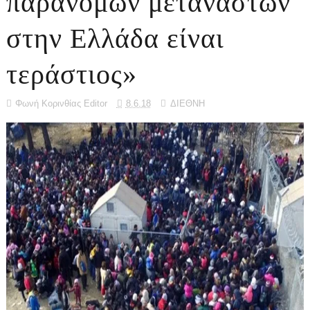
παράνομων μεταναστών
στην Ελλάδα είναι
τεράστιος»
Φωνή Κορινθίας Editor
8.6.18
ΔΙΕΘΝΗ