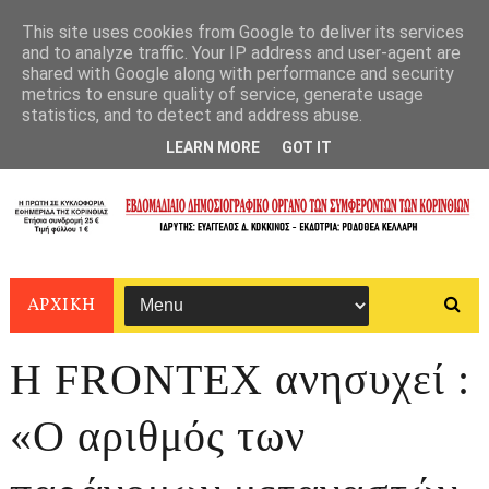
This site uses cookies from Google to deliver its services
and to analyze traffic. Your IP address and user-agent are
shared with Google along with performance and security
metrics to ensure quality of service, generate usage
statistics, and to detect and address abuse.
LEARN MORE
GOT IT
ΑΡΧΙΚΗ
Η FRONTEX ανησυχεί :
«Ο αριθμός των