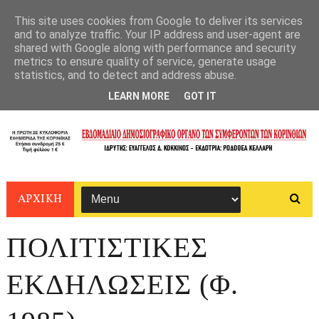
This site uses cookies from Google to deliver its services
and to analyze traffic. Your IP address and user-agent are
shared with Google along with performance and security
metrics to ensure quality of service, generate usage
statistics, and to detect and address abuse.
LEARN MORE
GOT IT
ΑΡΧΙΚΗ
ΠΟΛΙΤΙΣΤΙΚΕΣ
ΕΚΔΗΛΩΣΕΙΣ (Φ.