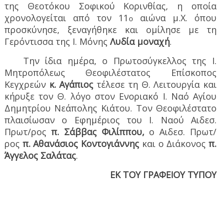
της Θεοτόκου Σοφικού Κορινθίας, η οποία
χρονολογείται από τον 11
αιώνα μ.Χ. όπου
ο
προσκύνησε, ξεναγήθηκε και ομίλησε με τη
Γερόντισσα της Ι. Μόνης
Λυδία μοναχή
.
Την ίδια ημέρα, ο Πρωτοσύγκελλος της Ι.
Μητροπόλεως Θεοφιλέστατος Επίσκοπος
Κεγχρεών
κ. Αγάπιος
τέλεσε τη Θ. Λειτουργία και
κήρυξε τον Θ. λόγο στον Ενοριακό Ι. Ναό Αγίου
Δημητρίου Νεάπολης Κιάτου. Τον Θεοφιλέστατο
πλαισίωσαν ο Εφημέριος του Ι. Ναού Αιδεσ.
Πρωτ/ρος
π. Σάββας Φιλίππου,
ο Αιδεσ. Πρωτ/
ρος
π. Αθανάσιος Κοντογιάννης
και ο Διάκονος
π.
Άγγελος Σαλάτας
.
ΕΚ ΤΟΥ ΓΡΑΦΕΙΟΥ ΤΥΠΟΥ