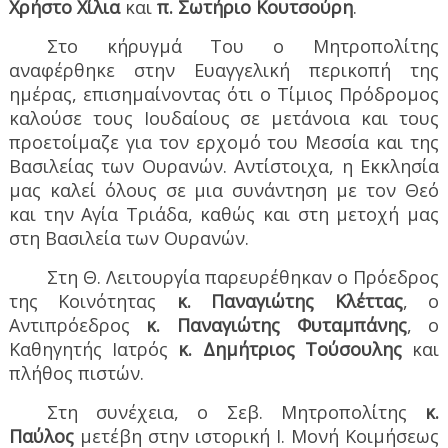
Χρήστο Χίλια
και
π. Σωτήριο Κουτσούρη
.
Στο κήρυγμά Του ο Μητροπολίτης
αναφέρθηκε στην Ευαγγελική περικοπή της
ημέρας, επισημαίνοντας ότι ο Τίμιος Πρόδρομος
καλούσε τους Ιουδαίους σε μετάνοια και τους
προετοίμαζε για τον ερχομό του Μεσσία και της
Βασιλείας των Ουρανών. Αντίστοιχα, η Εκκλησία
μας καλεί όλους σε μια συνάντηση με τον Θεό
και την Αγία Τριάδα, καθώς και στη μετοχή μας
στη Βασιλεία των Ουρανών.
Στη Θ. Λειτουργία παρευρέθηκαν ο Πρόεδρος
της Κοινότητας
κ. Παναγιώτης Κλέττας
, ο
Αντιπρόεδρος
κ. Παναγιώτης Φυταμπάνης
, ο
Καθηγητής Ιατρός
κ. Δημήτριος Τούσουλης
και
πλήθος πιστών.
Στη συνέχεια, ο Σεβ. Μητροπολίτης
κ.
Παύλος
μετέβη στην ιστορική Ι. Μονή Κοιμήσεως