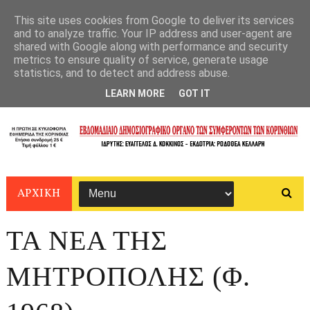
This site uses cookies from Google to deliver its services
and to analyze traffic. Your IP address and user-agent are
shared with Google along with performance and security
metrics to ensure quality of service, generate usage
statistics, and to detect and address abuse.
LEARN MORE
GOT IT
ΑΡΧΙΚΗ
ΤΑ ΝΕΑ ΤΗΣ
ΜΗΤΡΟΠΟΛΗΣ (Φ.