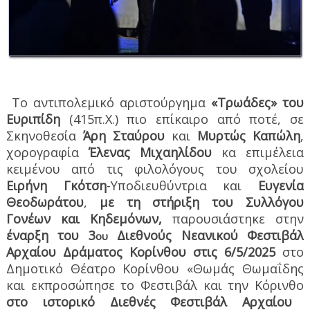
Το αντιπολεμικό αριστούργημα
«Τρωάδες» του
Ευριπίδη
(415π.Χ.) πιο επίκαιρο από ποτέ, σε
Σκηνοθεσία
Άρη Σταύρου
και
Μυρτώς Καπώλη
,
χορογραφία
Έλενας Μιχαηλίδου
κα επιμέλεια
κειμένου από τις φιλολόγους του σχολείου
Ειρήνη Γκότση
-Υποδιευθύντρια και
Ευγενία
Θεοδωράτου
,
με τη στήριξη του Συλλόγου
Γονέων και Κηδεμόνων,
παρουσιάστηκε στην
έναρξη
του 3
Διεθνούς Νεανικού Φεστιβάλ
ου
Αρχαίου Δράματος Κορίνθου στις 6/5/2025
στο
Δημοτικό Θέατρο Κορίνθου «Θωμάς Θωμαΐδης
και εκπροσώπησε το Φεστιβάλ και την Κόρινθο
στο ιστορικό Διεθνές Φεστιβάλ Αρχαίου