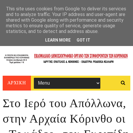
This site uses cookies from Google to deliver its services
and to analyze traffic. Your IP address and user-agent are
shared with Google along with performance and security
metrics to ensure quality of service, generate usage
statistics, and to detect and address abuse.
LEARN MORE
GOT IT
ΑΡΧΙΚΗ
Στο Ιερό του Απόλλωνα,
στην Αρχαία Κόρινθο οι