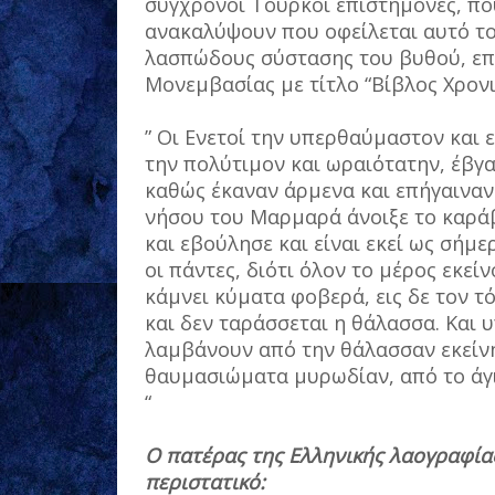
σύγχρονοι Τούρκοι επιστήμονες, πο
ανακαλύψουν που οφείλεται αυτό το
λασπώδους σύστασης του βυθού, επ
Μονεμβασίας με τίτλο “Βίβλος Χρονι
” Οι Ενετοί την υπερθαύμαστον και 
την πολύτιμον και ωραιότατην, έβγα
καθώς έκαναν άρμενα και επήγαιναν 
νήσου του Μαρμαρά άνοιξε το καράβ
και εβούλησε και είναι εκεί ως σήμε
οι πάντες, διότι όλον το μέρος εκεί
κάμνει κύματα φοβερά, εις δε τον τ
και δεν ταράσσεται η θάλασσα. Και υ
λαμβάνουν από την θάλασσαν εκείνην
θαυμασιώματα μυρωδίαν, από το άγ
“
Ο πατέρας της Ελληνικής λαογραφίας
περιστατικό: