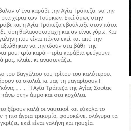
αλαν σ’ ένα καράβι την Αγία Τράπεζα, να την
ι στα χέρια των Τούρκων. Εκεί όμως στην
άβι και η Αγία Τράπεζα εβούλιαξε στον πάτο.
δι, όση θαλασσοταραχή και αν είναι γύρω. Και
γαλήνη που είναι πάντα εκεί και από την
 αξιώθηκαν να την ιδούν στα βάθη της
ια μου, τρία καρά – τρία καράβια φεύγουνι,
 μας, κλαίει κι αναστενάζει.
λλο του Βαγγέλιου του τρίτου του καλύτερου,
άρουν τα σκυλιά, κι μας τη μαγαρίσουν Η
 ‘κόνις……… Η Αγία Τράπεζα της Αγίας Σοφίας
 πάνω στην άμμο και στα κοχύλια.
το ξέρουν καλά οι ναυτικοί και εύκολα το
ν η πιο άγρια τρικυμία, φουσκώνει ολόγυρα τα
κρίζει, εκεί είναι γαλήνη και ησυχία.