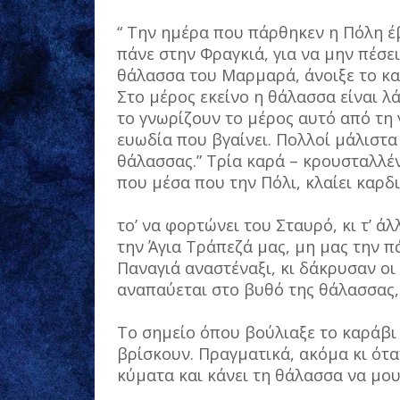
“ Την ημέρα που πάρθηκεν η Πόλη έβ
πάνε στην Φραγκιά, για να μην πέσε
θάλασσα του Μαρμαρά, άνοιξε το καρ
Στο μέρος εκείνο η θάλασσα είναι λά
το γνωρίζουν το μέρος αυτό από τη 
ευωδία που βγαίνει. Πολλοί μάλιστα
θάλασσας.” Τρία καρά – κρουσταλλέν
που μέσα που την Πόλι, κλαίει καρδιά
το’ να φορτώνει του Σταυρό, κι τ’ ά
την Άγια Τράπεζά μας, μη μας την π
Παναγιά αναστέναξι, κι δάκρυσαν οι
αναπαύεται στο βυθό της θάλασσας,
Το σημείο όπου βούλιαξε το καράβι 
βρίσκουν. Πραγματικά, ακόμα κι ότα
κύματα και κάνει τη θάλασσα να μουγ