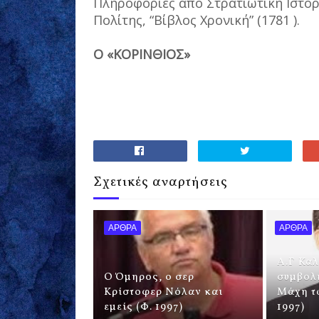
Πληροφορίες από Στρατιωτική Ιστορί
Πολίτης, “Βίβλος Χρονική” (1781 ).
Ο «ΚΟΡΙΝΘΙΟΣ»
Σχετικές αναρτήσεις
ΑΡΘΡΑ
ΑΡΘΡΑ
Α.Γ Κα
Ο Όμηρος, ο σερ
συμβολ
Κρίστοφερ Νόλαν και
Μάχη τ
εμείς (Φ. 1997)
1997)