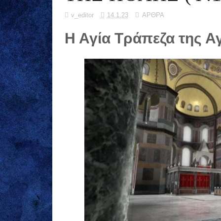
v_editor
14.1.23
ΑΡΘΡΑ
Η Αγία Τράπεζα της Α