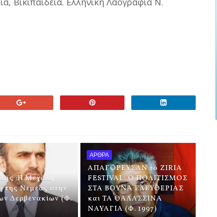
α, Βικιπαίδεια. Ελληνική Λαογραφία Ν.
ΑΡΘΡΑ
ΑΠΑΓΟΡΕΥΣΑΝ το ZIRIA
λλης :Η Μεγάλη
FESTIVAL: Ο ΠΟΛΙΤΙΣΜΟΣ
ή της Νεμέας στην
ΣΤΑ ΒΟΥΝΑ ΕΛΕΥΘΕΡΙΑΣ
ων Δερβενακίων (Φ.
και ΤΑ ΘΑΛΑΣΣΙΝΑ
ΝΑΥΑΓΙΑ (Φ. 1997)