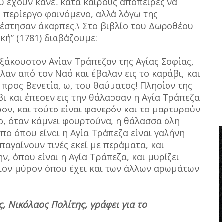
υ έχουν κάνει κατά καιρούς απόπειρες να
 περίεργο φαινόμενο, αλλά λόγω της
έστησαν άκαρπες.\ Στο βιβλίο του Δωροθέου
κή” (1781) διαβάζουμε:
εξάκουστον Αγίαν Τράπεζαν της Αγίας Σοφίας,
λαν από τον Ναό και έβαλαν εις το καράβι, και
προς Βενετία, ω, του θαύματος! Πλησίον της
ι και έπεσεν εις την θάλασσαν η Αγία Τράπεζα
ρον, και τούτο είναι φανερόν και το μαρτυρούν
νο, όταν κάμνει φουρτούνα, η θάλασσα όλη
όπο όπου είναι η Αγία Τράπεζα είναι γαλήνη
παγαίνουν τινές εκεί με περάματα, και
, όπου είναι η Αγία Τράπεζα, και μυρίζει
ιον μύρον όπου έχει και των άλλων αρωμάτων
, Νικόλαος Πολίτης, γράφει για το