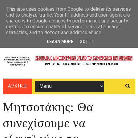
This site uses cookies from Google to deliver its services
and to analyze traffic. Your IP address and user-agent are
shared with Google along with performance and security
metrics to ensure quality of service, generate usage
statistics, and to detect and address abuse.
LEARN MORE
GOT IT
ΑΡΧΙΚΗ
Μητσοτάκης: Θα
συνεχίσουμε να