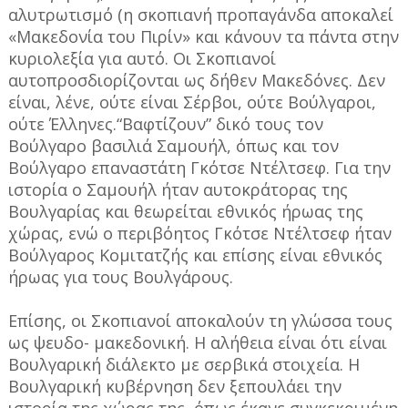
αλυτρωτισμό (η σκοπιανή προπαγάνδα αποκαλεί
«Μακεδονία του Πιρίν» και κάνουν τα πάντα στην
κυριολεξία για αυτό. Οι Σκοπιανοί
αυτοπροσδιορίζονται ως δήθεν Μακεδόνες. Δεν
είναι, λένε, ούτε είναι Σέρβοι, ούτε Βούλγαροι,
ούτε Έλληνες.“Βαφτίζουν” δικό τους τον
Βούλγαρο βασιλιά Σαμουήλ, όπως και τον
Βούλγαρο επαναστάτη Γκότσε Ντέλτσεφ. Για την
ιστορία ο Σαμουήλ ήταν αυτοκράτορας της
Βουλγαρίας και θεωρείται εθνικός ήρωας της
χώρας, ενώ ο περιβόητος Γκότσε Ντέλτσεφ ήταν
Βούλγαρος Κομιτατζής και επίσης είναι εθνικός
ήρωας για τους Βουλγάρους.
Επίσης, οι Σκοπιανοί αποκαλούν τη γλώσσα τους
ως ψευδο- μακεδονική. Η αλήθεια είναι ότι είναι
Βουλγαρική διάλεκτο με σερβικά στοιχεία. Η
Βουλγαρική κυβέρνηση δεν ξεπουλάει την
ιστορία της χώρας της, όπως έκανε συγκεκριμένη