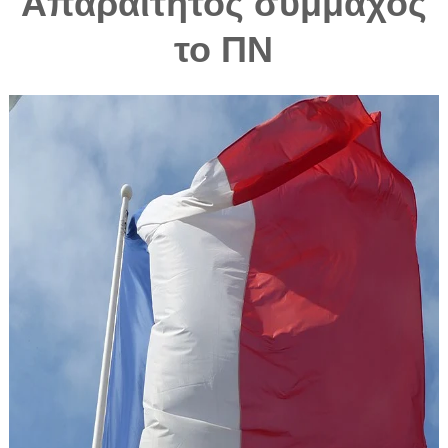
Απαραίτητος σύμμαχος
το ΠΝ