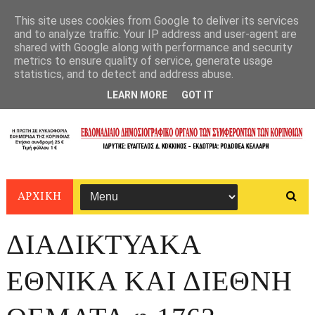
This site uses cookies from Google to deliver its services
and to analyze traffic. Your IP address and user-agent are
shared with Google along with performance and security
metrics to ensure quality of service, generate usage
statistics, and to detect and address abuse.
LEARN MORE
GOT IT
ΑΡΧΙΚΗ
ΔΙΑΔΙΚΤΥΑΚΑ
ΕΘΝΙΚΑ ΚΑΙ ΔΙΕΘΝΗ