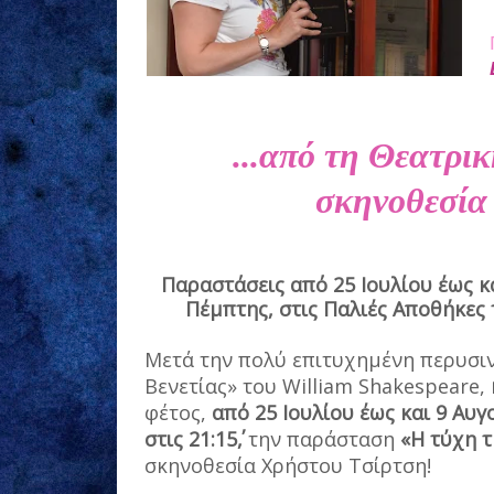
...από τη Θεατρι
σκηνοθεσία
Παραστάσεις από 25 Ιουλίου έως κ
Πέμπτης, στις Παλιές Αποθήκες 
Μετά την πολύ επιτυχημένη περυσιν
Βενετίας» του William Shakespeare,
φέτος,
από 25 Ιουλίου έως και 9 Αυγ
στις 21:15΄,
την παράσταση
«Η τύχη 
σκηνοθεσία Χρήστου Τσίρτση!