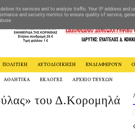
ΝΙΑ
eliver its services and to analyze traffic. Your IP address and 
ormance and security metrics to ensure quality of service, gen
abuse.
ΠΟΛΙΤΙΚΗ
ΑΥΤΟΔΙΟΙΚΗΣΗ
ΕΝΔΙΑΦΕΡΟΥΝ
Ο
ΑΘΛΗΤΙΚΑ
ΕΚΛΟΓΕΣ
ΑΡΧΕΙΟ ΤΕΥΧΩΝ
ούλας» του Δ.Κορομηλά