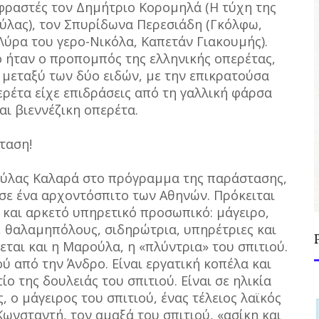
κφραστές τον Δημήτριο Κορομηλά (Η τύχη της
ύλας), τον Σπυρίδωνα Περεσιάδη (Γκόλφω,
Λύρα του γερο-Νικόλα, Καπετάν Γιακουμής).
ιο ήταν ο προπομπός της ελληνικής οπερέτας,
 μεταξύ των δύο ειδών, με την επικρατούσα
ερέτα είχε επιδράσεις από τη γαλλική φάρσα
αι βιεννέζικη οπερέτα.
ταση!
ούλας Καλαρά στο πρόγραμμα της παράστασης,
 σε ένα αρχοντόσπιτο των Αθηνών. Πρόκειται
ι και αρκετό υπηρετικό προσωπικό: μάγειρο,
 θαλαμηπόλους, σιδηρώτρια, υπηρέτριες και
ται και η Μαρούλα, η «πλύντρια» του σπιτιού.
 από την Άνδρο. Είναι εργατική κοπέλα και
ο της δουλειάς του σπιτιού. Είναι σε ηλικία
, ο μάγειρος του σπιτιού, ένας τέλειος λαϊκός
Κωνσταντή, τον αμαξά του σπιτιού, «ασίκη και