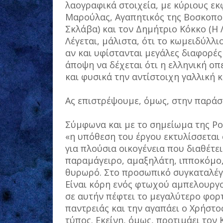
λαογραφικά στοιχεία, με κύριους ε
Μαρούλας, Αγαπητικός της Βοσκοπο
Σκλάβα) και τον Δημήτριο Κόκκο (Η 
Λέγεται, μάλιστα, ότι το κωμειδύλλ
αν και υφίστανται μεγάλες διαφορές
άποψη να δέχεται ότι η ελληνική οπ
και φυσικά την αντίστοιχη γαλλική κ
Ας επιστρέψουμε, όμως, στην παράσ
Σύμφωνα και με το σημείωμα της Ρ
«η υπόθεση του έργου εκτυλίσσεται
για πλούσια οικογένεια που διαθέτε
παραμάγειρο, αμαξηλάτη, ιπποκόμο,
θυρωρό. Στο προσωπικό συγκαταλέγε
Είναι κόρη ενός φτωχού αμπελουργού
σε αυτήν πέφτει το μεγαλύτερο φορτί
παντρειάς και την αγαπάει ο Χρήστος
τύπος. Εκείνη, όμως, προτιμάει τον 