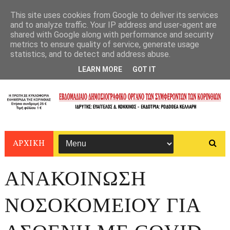
This site uses cookies from Google to deliver its services
and to analyze traffic. Your IP address and user-agent are
shared with Google along with performance and security
metrics to ensure quality of service, generate usage
statistics, and to detect and address abuse.
LEARN MORE
GOT IT
ΑΡΧΙΚΗ
ΑΝΑΚΟΙΝΩΣΗ
ΝΟΣΟΚΟΜΕΙΟΥ ΓΙΑ