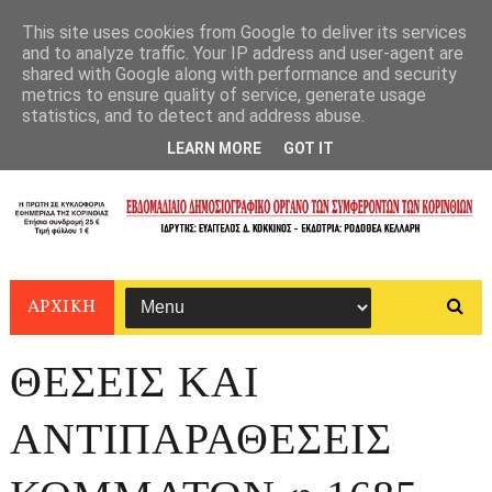
This site uses cookies from Google to deliver its services
and to analyze traffic. Your IP address and user-agent are
shared with Google along with performance and security
metrics to ensure quality of service, generate usage
statistics, and to detect and address abuse.
LEARN MORE
GOT IT
ΑΡΧΙΚΗ
ΘΕΣΕΙΣ ΚΑΙ
ΑΝΤΙΠΑΡΑΘΕΣΕΙΣ