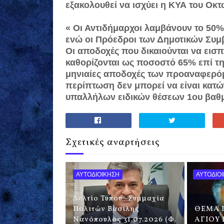
εξακολουθεί να ισχύει η ΚΥΑ του Οκτω
« Οι Αντιδήμαρχοι λαμβάνουν το 50%
ενώ οι Πρόεδροι των Δημοτικών Συμ
Οι αποδοχές που δικαιούνται να εισπ
καθορίζονται ως ποσοστό 65% επί της
μηνιαίες αποδοχές των προαναφερό
περίπτωση δεν μπορεί να είναι κατ
υπαλλήλων ειδικών θέσεων 1ου βαθμ
Σχετικές αναρτήσεις
ΑΥΤΟΔΙΟΙΚΗΣΗ
ΑΥΤΟΔΙΟ
Δελτίο Τύπου -Συμμαχία
Πολιτών Βασίλης
ΘΕΜΑ Π
Νανόπουλος 31.07.2026 (Φ.
ΑΓΙΟΥ 