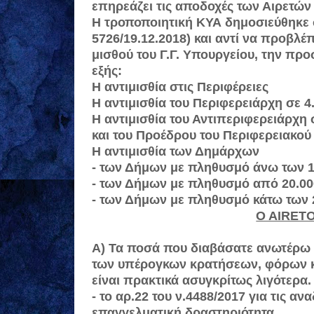
επηρεάζει τις αποδοχές των Αιρετών
Η τροποποιητική ΚΥΑ δημοσιεύθηκε 
5726/19.12.2018) και αντί να προβλέπ
μισθού του Γ.Γ. Υπουργείου, την προ
εξής:
Η αντιμισθία στις Περιφέρειες
Η αντιμισθία του Περιφερειάρχη σε 4.
Η αντιμισθία του Αντιπεριφερειάρχη σ
και του Προέδρου του Περιφερειακού 
Η αντιμισθία των Δημάρχων
- των Δήμων με πληθυσμό άνω των 10
- των Δήμων με πληθυσμό από 20.000
- των Δήμων με πληθυσμό κάτω των 2
O AIRETO
Α) Τα ποσά που διαβάσατε ανωτέρω ε
των υπέρογκων κρατήσεων, φόρων 
είναι πρακτικά ασυγκρίτως λιγότερα
- το αρ.22 του ν.4488/2017 για τις 
επαγγελματική δραστηριότητα,