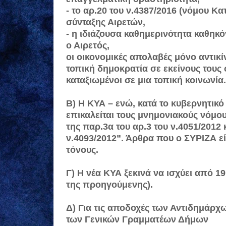
- το αρ.20 του ν.4387/2016 (νόμου Κ
σύνταξης Αιρετών,
- η ιδιάζουσα καθημερινότητα καθηκ
ο Αιρετός,
οι οικονομικές απολαβές μόνο αντικ
τοπική δημοκρατία σε εκείνους τους
καταξιωμένοι σε μια τοπική κοινωνία.
Β) H ΚΥΑ – ενώ, κατά το κυβερνητικ
επικαλείται τους μνημονιακούς νόμου
της παρ.3α του αρ.3 του ν.4051/2012
ν.4093/2012”. Άρθρα που ο ΣΥΡΙΖΑ ε
τόνους.
Γ) Η νέα ΚΥΑ ξεκινά να ισχύει από 1
της προηγούμενης).
Δ) Για τις αποδοχές των Αντιδημάρ
των Γενικών Γραμματέων Δήμων