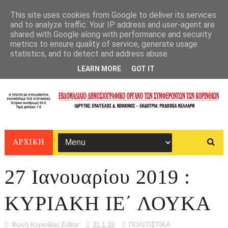
This site uses cookies from Google to deliver its services
and to analyze traffic. Your IP address and user-agent are
shared with Google along with performance and security
metrics to ensure quality of service, generate usage
statistics, and to detect and address abuse.
LEARN MORE
GOT IT
ΑΡΧΙΚΗ
27 Ιανουαρίου 2019 :
ΚΥΡΙΑΚΗ ΙΕ΄ ΛΟΥΚΑ
Φωνή Κορινθίας Editor
31.1.19
ΠΟΛΙΤΙΣΤΙΚΑ