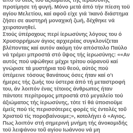
προτίμησε τή φυγή. Μόνο μετά άπό τήν πίεση τοϋ
αγίου Μελετίου, καί αφοΰ είχε γιά Ίκανό διάστημα
ζήσει σε αυστηρή μοναχική ζωή, δέχθηκε νά
χειροτονηθεί.
Στούς ύπέροχους περί ίερωσύνης λόγους του ό
Χρυσορρήμων άγιος αρχιερέας συγκλονίζεται
βλέποντας καί αυτόν ακόμη τόν απόστολο Παύλο
νά τρέμει μπροστά στό ΰψος τής ίερωσύνης: ««Αν
αυτός πού υψώθηκε μέχρι τρίτου ούρανοϋ καί
γνώρισε τά μυστήρια τοϋ θεού, αύτός πού
ύπέμεινε τόσους θανάτους όσες ήταν καί ο’ι
ήμερες τής ζωής του ύστερα άπό τή μεταστροφή
του, άν λοιπόν ένας τέτοιος άνθρωπος ήταν
πάντοτε περίτρομος μπροστά στό μεγαλείο τού
άξιώματος τής ίερωσύνης, τότε τί θά ύποσιοϋμε
έμεϊς πού τίς περισσότερες φορές τίς έντολές τοΰ
Χριστοϋ τίς ποροβαίνουμε;», κοτολήγει ό «Αγιος.
Πως λοιπόν στή σημερινή μνήμη τής άνοκομιδής
τοϋ λειψάνου τοΰ αγίου Ιωάννου νά μη