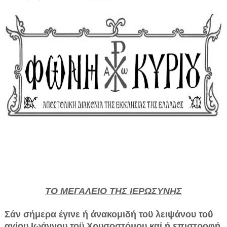
ΤΟ ΜΕΓΑΛΕΙΟ ΤΗΣ ΙΕΡΩΣΥΝΗΣ
Σάν σήμερα έγινε ή άνακομιδή τοϋ λειψάνου τοΰ
αγίου Ιωάννου τοϋ Χρυσοστόμου καί ή επιστροφή