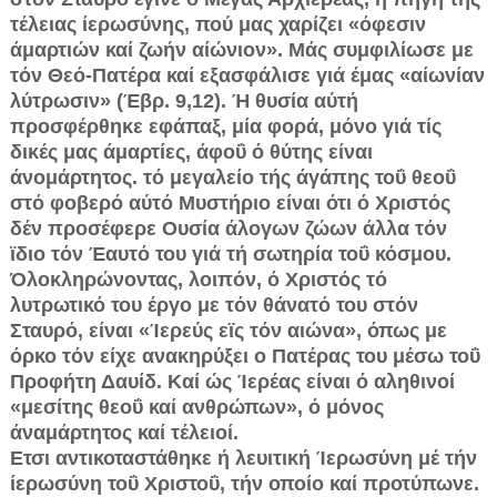
τέλειας ίερωσύνης, πού μας χαρίζει «όφεσιν
άμαρτιών καί ζωήν αίώνιον». Μάς συμφιλίωσε με
τόν Θεό-Πατέρα καί εξασφάλισε γιά έμας «αίωνίαν
λύτρωσιν» (Έβρ. 9,12). Ή θυσία αύτή
προσφέρθηκε εφάπαξ, μία φορά, μόνο γιά τίς
δικές μας άμαρτίες, άφοΰ ό θύτης είναι
άνομάρτητος. τό μεγαλείο τής άγάπης τοΰ θεοΰ
στό φοβερό αύτό Μυστήριο είναι ότι ό Χριστός
δέν προσέφερε Ουσία άλογων ζώων άλλα τόν
ϊδιο τόν Έαυτό του γιά τή σωτηρία τοΰ κόσμου.
Όλοκληρώνοντας, λοιπόν, ό Χριστός τό
λυτρωτικό του έργο με τόν θάνατό του στόν
Σταυρό, είναι «Ίερεύς εϊς τόν αιώνα», όπως με
όρκο τόν είχε ανακηρύξει ο Πατέρας του μέσω τοΰ
Προφήτη Δαυίδ. Καί ώς Ίερέας είναι ό αληθινοί
«μεσίτης θεοΰ καί ανθρώπων», ό μόνος
άναμάρτητος καί τέλειοί.
Ετσι αντικοταστάθηκε ή λευιτική Ίερωσύνη μέ τήν
ίερωσύνη τοΰ Χριστοΰ, τήν οποίο καί προτύπωνε.