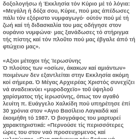
δοξολογήσω ή Έκκλησία τόν Κύριο μέ τό λόγια:
«Μεγάλη ή δόξα σου, Κύριε, πού μας άπέδωσες
πάλι τόν εξόριστο νυμφαγωγό· ούτόν πού μέ τή
ζωή καί τή διδασκαλία του μας οδήγησε στον
ουράνιο νυμφώνα· μας ξανάδωσες τό στήριγμα
τής πίστης καί τόν πλοΰτο πού μας έβγαλε άπό τή
φτώχειο μας».
«Αξιοι μέτοχοι τής Ίερωσύνης
Ό πλούτος των «οσίων, άκακων καί αμιάντων»
ποιμένων δεν εξαντλείται στην Εκκλησία ακόμη
κοί σήμερα. Ό Μέγας Αρχιερέας Χριστός συνεχίζει
νά αναδεικνύει «μυροδοχεϊο» τοΰ ύψηλοΰ
χαρίσματος τής ίερωσύνης, όπως τον αγαθό
λευίτη π. Ευάγγελο Χαλκίδη πού υπηρέτησε έπί
30 χρόνια στον «Αγιο Βασίλειο Λαγκαδά καί
έκοιμήθη τό 1987. Ό βιογράφος του μαρτυρεί
χαρακτηριστικά: «Περνούσε τίς περισσότερες
ώρες του στον ναό προσευχομενος καί