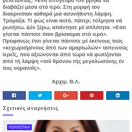
μελετώντας. «Ενα απόγευμα τόν βρήκα νά
διαβάζει μέσα στό Ιερό. Στη μορφή του
διακρινόταν καθαρά μιά ασυνήθιστη λάμψη.
Τρόμαξα. Τί φώς είναι αυτό, πάτερ; τόλμησα νά
ρωτήσω. Δέν ξέρω, απάντησε μέ απλότητα. «Ετσι
γίνεται πάντοτε όταν βρίσκομαι στό ιερό».
Προφανώς έτσι γίνεται πάντοτε μέ έκείνους τούς
«κεχωρισμένους άπό των αμαρτωλών» ταπεινούς
ίερεΐς, πού αξιώνονται άπό τώρα νά φωτίζονται
άπό τή λάμψη «τοΰ θρόνου τής μεγαλωσύνης έν
τοις ούρανοΐς».
Άρχιμ. Β.Λ.
Σχετικές αναρτήσεις
ΠΟΛΙΤΙΣΤΙΚΑ