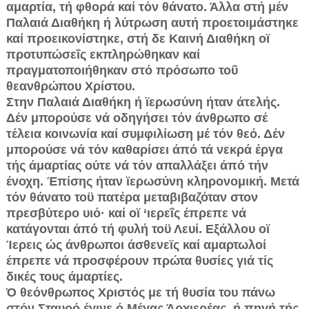
αμαρτία, τή φθορά καί τόν θάνατο. Άλλα στή μέν
Παλαιά Διαθήκη ή λύτρωση αυτή προετοιμάστηκε
καί προεικονίστηκε, στή δε Καινή Διαθήκη οϊ
προτυπώσεΐς εκπληρώθηκαν καί
πραγματοποιήθηκαν στό πρόσωπο τοΰ
θεανθρώπου Χρίστου.
Στην Παλαιά Διαθήκη ή ϊερωσύνη ήταν άτελής.
Δέν μπορούσε νά οδηγήσει τόν άνθρωπο σέ
τέλεια κοινωνία καί συμφιλίωση μέ τόν θεό. Δέν
μπορούσε νά τόν καθαρίσει άπό τά νεκρά έργα
τής άμαρτίας ούτε νά τόν απαλλάξει άπό τήν
ένοχη. Έπίσης ήταν ϊερωσύνη κληρονομική. Μετά
τόν θάνατο τοϋ πατέρα μεταβιβαζόταν στον
πρεσβύτερο υιό· καί οϊ ‘ιερεΐς έπρεπε νά
κατάγονται άπό τή φυλή τοϋ Λευί. Εξάλλου οϊ
Ίερεις ώς άνθρωποι άσθενεϊς καί αμαρτωλοί
έπρεπε νά προσφέρουν πρώτα θυσίες γιά τίς
δικές τους άμαρτίες.
Ό θεόνθρωπος Χριστός με τή θυσία του πάνω
στόν Σταυρό έγινε ό Μέγας Άρχιερέας, ή πηγή τής