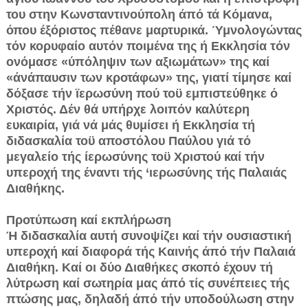
του στην Κωνσταντινούπολη άπό τά Κόμανα,
όπου έξόριστος πέθανε μαρτυρικά. Ύμνολογώντας
τόν κορυφαίο αυτόν ποιμένα της ή Εκκλησία τόν
ονόμασε «ύπόληψιν των αξιωμάτων» της καί
«άνάπαυσιν των κροτάφων» της, γιατί τίμησε καί
δόξασε τήν ϊερωσύνη πού τοϋ εμπιστεύθηκε ό
Χριστός. Δέν θά υπήρχε λοιπόν καλύτερη
ευκαιρία, γιά νά μάς θυμίσει ή Εκκλησία τή
διδασκαλία τοϋ αποστόλου Παύλου γιά τό
μεγαλείο τής ίερωσύνης τοϋ Χριστού καί τήν
υπεροχή της έναντι τής ‘ιερωσύνης τής Παλαιάς
Διαθήκης.
Προτύπωση καί εκπλήρωση
Ή διδασκαλία αυτή συνοψίζει καί τήν ουσιαστική
υπεροχή καί διαφορά τής Καινής άπό τήν Παλαιά
Διαθήκη. Καί οι δύο Διαθήκες σκοπό έχουν τή
λύτρωση καί σωτηρία μας άπό τίς συνέπειες τής
πτώσης μας, δηλαδή άπό τήν υποδούλωση στην