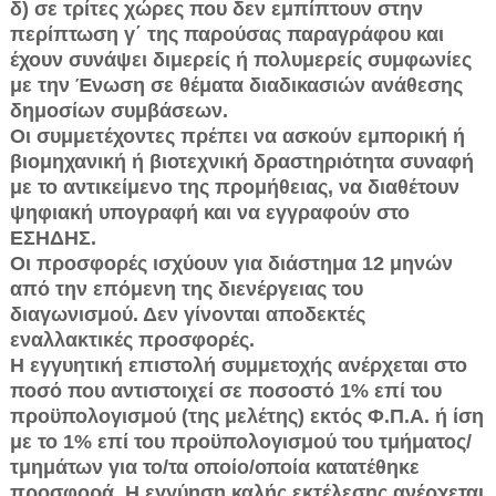
δ) σε τρίτες χώρες που δεν εμπίπτουν στην
περίπτω­ση γ΄ της παρούσας παραγράφου και
έχουν συνάψει δι­μερείς ή πολυμερείς συμφωνίες
με την Ένωση σε θέμα­τα διαδικασιών ανάθεσης
δημοσίων συμβάσεων.
Οι συμμετέχοντες πρέπει να ασκούν εμπορική ή
βι­ομηχανική ή βιοτεχνική δραστηριότητα συναφή
με το α­ντικείμενο της προμήθειας, να διαθέτουν
ψηφιακή υπο­γραφή και να εγγραφούν στο
ΕΣΗΔΗΣ.
Οι προσφορές ισχύουν για διάστημα 12 μηνών
από την επόμενη της διενέργειας του
διαγωνισμού. Δεν γί­νονται αποδεκτές
εναλλακτικές προσφορές.
Η εγγυητική επιστολή συμμετοχής ανέρχεται στο
πο­σό που αντιστοιχεί σε ποσοστό 1% επί του
προϋπολογι­σμού (της μελέτης) εκτός Φ.Π.Α. ή ίση
με το 1% επί του προϋπολογισμού του τμήματος/
τμημάτων για το/τα ο­ποίο/οποία κατατέθηκε
προσφορά. Η εγγύηση καλής ε­κτέλεσης ανέρχεται