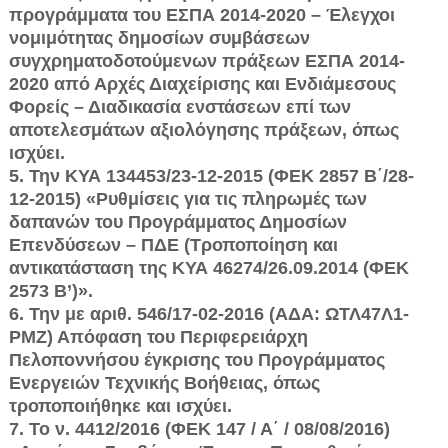
προγράμ­ματα του ΕΣΠΑ 2014-2020 – Έλεγχοι
νομιμότητας δημοσίων συμβάσεων
συγχρηματοδοτούμενων πράξεων ΕΣΠΑ 2014-
2020 από Αρχές Διαχείρισης και Ενδιάμεσους
Φορείς – Διαδικασία ενστάσεων επί των
αποτελεσμάτων α­ξιολόγησης πράξεων, όπως
ισχύει.
5. Την ΚΥΑ 134453/23-12-2015 (ΦΕΚ 2857 Β΄/28-
12-2015) «Ρυθμίσεις για τις πληρωμές των
δαπανών του Προγράμματος Δημοσίων
Επενδύσεων – ΠΔΕ (Τροποποίηση και
αντικατάσταση της ΚΥΑ 46274/26.09.2014 (ΦΕΚ
2573 Β’)».
6. Την με αριθ. 546/17-02-2016 (ΑΔΑ: ΩΤΛ47Λ1-
ΡΜΖ) Απόφαση του Περι­φερειάρχη
Πελοποννήσου έγκρισης του Προγράμματος
Ενεργειών Τεχνικής Βοήθειας, όπως
τροποποιήθηκε και ισχύει.
7. Το ν. 4412/2016 (ΦΕΚ 147 / Α΄ / 08/08/2016)