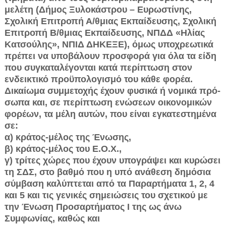
μελέτη (Δήμος Ξυλοκά­στρου – Ευρωστίνης,
Σχολική Επιτροπή Α/θμιας Εκπαί­δευσης, Σχολική
Επιτροπή Β/θμιας Εκπαίδευσης, ΝΠΔΔ «Ηλίας
Κατσούλης», ΝΠΙΔ ΔΗΚΕΞΕ), όμως υποχρεωτικά
πρέπει να υποβάλουν προσφορά για όλα τα είδη
που συγκαταλέγονται κατά περίπτωση στον
ενδεικτικό προ­ϋπολογισμό του κάθε φορέα.
Δικαίωμα συμμετοχής έχουν φυσικά ή νομικά πρό­
σωπα και, σε περίπτωση ενώσεων οικονομικών
φορέων, τα μέλη αυτών, που είναι εγκατεστημένα
σε:
α) κράτος-μέλος της Ένωσης,
β) κράτος-μέλος του Ε.Ο.Χ.,
γ) τρίτες χώρες που έχουν υπογράψει και κυρώσει
τη ΣΔΣ, στο βαθμό που η υπό ανάθεση δημόσια
σύμβαση καλύπτεται από τα Παραρτήματα 1, 2, 4
και 5 και τις γε­νικές σημειώσεις του σχετικού με
την Ένωση Προσαρτή­ματος I της ως άνω
Συμφωνίας, καθώς και