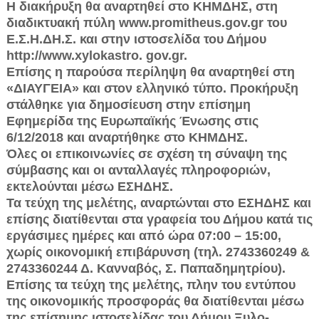
Η διακήρυξη θα αναρτηθεί στο ΚΗΜΔΗΣ, στη
διαδι­κτυακή πύλη www.promitheus.gov.gr του
Ε.Σ.Η.ΔΗ.Σ. και στην ιστοσελίδα του Δήμου
http://www.xylokastro. gov.gr.
Επίσης η παρούσα περίληψη θα αναρτηθεί στη
«ΔΙ­ΑΥΓΕΙΑ» και στον ελληνικό τύπο. Προκήρυξη
στάλθηκε για δημοσίευση στην επίσημη
Εφημερίδα της Ευρωπα­ϊκής Ένωσης στις
6/12/2018 και αναρτήθηκε στο ΚΗΜ­ΔΗΣ.
Όλες οι επικοινωνίες σε σχέση τη σύναψη της
σύμ­βασης και οι ανταλλαγές πληροφοριών,
εκτελούνται μέ­σω ΕΣΗΔΗΣ.
Τα τεύχη της μελέτης, αναρτώνται στο ΕΣΗΔΗΣ και
ε­πίσης διατίθενται στα γραφεία του Δήμου κατά τις
εργά­σιμες ημέρες και από ώρα 07:00 – 15:00,
χωρίς οικονομι­κή επιβάρυνση (τηλ. 2743360249 &
2743360244 Δ. Καν­ναβός, Σ. Παπαδημητρίου).
Επίσης τα τεύχη της μελέτης, πλην του εντύπου
της οικονομικής προσφοράς θα διατί­θενται μέσω
της επίσημης ιστοσελίδας του Δήμου Ξυλο­