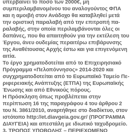
υπερβαίνει το ποσό των 2000€, μη
συμπεριλαμβανομένου του αναλογούντος ΦΠΑ
και η αμοιβή στον Ανάδοχο θα καταβληθεί μετά
την οριστική παραλαβή από την επιτροπή πα­
ραλαβής, στην οποία περιλαμβάνονται όλες οι
δαπάνες, που θα απαιτηθούν για την εκτέλεση του
Έργου, άνευ ουδε­μίας περαιτέρω επιβάρυνσης
της Αναθέτουσας Αρχής έστω και για επιγενό­μενη
αιτία.
Το έργο χρηματοδοτείται από το Επιχειρησιακό
Πρόγραμμα «Πελοπόν­νησος» 2014-2020 και
συγχρηματοδοτείται από το Ευρωπαϊκό Ταμείο Πε­
ριφερειακής Ανάπτυξης (ΕΤΠΑ) της Ευρωπαϊκής
Ένωσης και από Εθνικούς πόρους.
Η Πρόσκληση όπως προβλέπεται στην
περίπτωση 16 της παραγράφου 4 του άρθρου 2
του Ν. 3861/2010, αναρτήθηκε στο διαδίκτυο, στον
ιστότο­πο http://et.diavgeia.gov.gr/ (ΠΡΟΓΡΑΜΜΑ
ΔΙΑΥΓΕΙΑ) και απεστάλη με ιδι­ωτικό ταχυδρομείο.
3. ΤΡΟΠΟΣ ΥΠΟΒΟΛΗΣ – ΠΕΡΙΕΧΟΜΕΝΟ