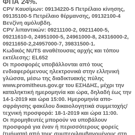
ΦΠΑ 24%.
CPV Καυσίμων: 09134220-5 Πετρέλαιο κίνησης,
09135100-5 Πετρέλαιο θέρμανσης, 09132100-4
Βενζί­νη αμόλυβδη.
CPV λιπαντικών: 09211100-2, 09211400-5,
09211610-0, 24951000-5, 24961000-8, 24316000-2,
09211650-2,24957000-7, 39831500-1.
Κωδικός NUTS αναθέτουσας αρχής και τόπου
εκτέ­λεσης: EL652
Οι προσφορές υποβάλλονται από τους
ενδιαφερό­μενους ηλεκτρονικά στην ελληνική
γλώσσα, μέσω της διαδικτυακής πύλης
www.promitheus.gov.gr του ΕΣΗ­ΔΗΣ, μέχρι την
καταληκτική ημερομηνία και ώρα, δηλα­δή έως την
14-1-2019 και ώρα 15:00. Ημερομηνία απο­
σφράγισης φακέλου δικαιολογητικά συμμετοχής/
τεχνι­κή προσφορά: 18-1-2019 και ώρα 11:00.
Οι προμηθευτές μπορούν να υποβάλουν
προσφορά για έναν ή περισσότερους φορείς
(τμήματα) από τους συμπεριλαμβανομένους στη