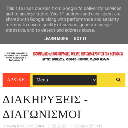
This site uses cookies from Google to deliver its services
and to analyze traffic. Your IP address and user-agent are
shared with Google along with performance and security
metrics to ensure quality of service, generate usage
statistics, and to detect and address abuse.
LEARN MORE
GOT IT
ΑΡΧΙΚΗ
ΔΙΑΚΗΡΥΞΕΙΣ -
ΔΙΑΓΩΝΙΣΜΟΙ
Φωνή Κορινθίας Editor
22.12.18
ΕΝΔΙΑΦΕΡΟΥΝ