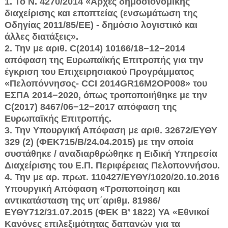
1. To Ν. 4270/2014 «Αρχές δημοσιονομικής
διαχείρισης και εποπτείας (ενσωμάτωση της
Οδηγίας 2011/85/ΕΕ) - δημόσιο λογιστικό και
άλλες δι­ατάξεις».
2. Την με αριθ. C(2014) 10166/18−12−2014
απόφαση της Ευρωπαϊκής Ε­πιτροπής για την
έγκριση του Επιχειρησιακού Προγράμματος
«Πελοπόννη­σος- CCI 2014GR16M2OP008» του
ΕΣΠΑ 2014−2020, όπως τροποποιήθηκε με την
C(2017) 8467/06−12−2017 απόφαση της
Ευρωπαϊκής Επιτροπής.
3. Την Υπουργική Απόφαση με αριθ. 32672/ΕΥΘΥ
329 (2) (ΦΕΚ715/Β/24.04.2015) με την οποία
συστάθηκε / αναδιαρθρώθηκε η Ειδική Υπηρεσί­α
Διαχείρισης του Ε.Π. Περιφέρειας Πελοποννήσου.
4. Την με αρ. πρωτ. 110427/ΕΥΘΥ/1020/20.10.2016
Υπουργική Απόφαση «Τροποποίηση και
αντικατάσταση της υπ΄αριθμ. 81986/
ΕΥΘΥ712/31.07.2015 (ΦΕΚ Β’ 1822) ΥΑ «Εθνικοί
Κανόνες επιλεξιμότητας δαπανών για τα