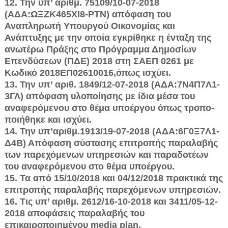
12. Την υπ’ αριθμ. 75109/10-07-2018
(ΑΔΑ:ΩΞΖΚ465ΧΙ8-ΡΤΝ) απόφαση του
Αναπληρωτή Υπουργού Οικονομίας και
Ανάπτυξης με την οποία εγκρί­θηκε η ένταξη της
ανωτέρω Πράξης στο Πρόγραμμα Δημοσίων
Επενδύσεων (ΠΔΕ) 2018 στη ΣΑΕΠ 0261 με
Κωδικό 2018ΕΠ02610016,όπως ισχύει.
13. Την υπ’ αριθ. 1849/12-07-2018 (ΑΔΑ:7Ν4Π7Λ1-
3ΓΛ) απόφαση υλο­ποίησης με ίδια μέσα του
αναφερόμενου στο θέμα υποέργου όπως τροπο­
ποιήθηκε και ισχύει.
14. Την υπ’αριθμ.1913/19-07-2018 (ΑΔΑ:6Γ0Ξ7Λ1-
Δ4Β) Απόφαση σύστα­σης επιτροπής παραλαβής
των παρεχόμενων υπηρεσιών και παραδοτέων
του αναφερόμενου στο θέμα υποέργου.
15. Τα από 15/10/2018 και 04/12/2018 πρακτικά της
επιτροπής παραλα­βής παρεχόμενων υπηρεσιών.
16. Τις υπ’ αριθμ. 2612/16-10-2018 και 3411/05-12-
2018 αποφάσεις πα­ραλαβής του
επικαιροποιημένου media plan.