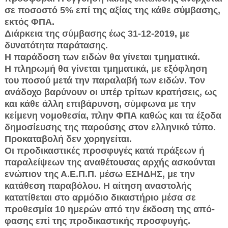
σε ποσοστό 5% επί της αξίας της κά­θε σύμβασης,
εκτός ΦΠΑ.
Διάρκεια της σύμβασης έως 31-12-2019, με
δυνατό­τητα παράτασης.
Η παράδοση των ειδών θα γίνεται τμηματικά.
Η πληρωμή θα γίνεται τμηματικά, με εξόφληση
του ποσού μετά την παραλαβή των ειδών. Τον
ανάδοχο βα­ρύνουν οι υπέρ τρίτων κρατήσεις, ως
και κάθε άλλη ε­πιβάρυνση, σύμφωνα με την
κείμενη νομοθεσία, πλην ΦΠΑ καθώς και τα έξοδα
δημοσίευσης της παρούσης στον ελληνικό τύπο.
Προκαταβολή δεν χορηγείται.
Οι προδικαστικές προσφυγές κατά πράξεων ή
παρα­λείψεων της αναθέτουσας αρχής ασκούνται
ενώπιον της Α.Ε.Π.Π. μέσω ΕΣΗΔΗΣ, με την
κατάθεση παραβόλου. Η αίτηση αναστολής
κατατίθεται στο αρμόδιο δικαστήριο μέσα σε
προθεσμία 10 ημερών από την έκδοση της από­
φασης επί της προδικαστικής προσφυγής.