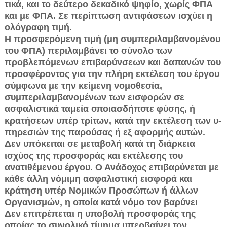
τικά, και το δεύτερο δεκαδικό ψηφίο, χωρίς ΦΠΑ
και με ΦΠΑ. Σε περίπτωση αντιφάσεων ισχύει η
ολόγραφη τιμή.
Η προσφερόμενη τιμή (μη συμπεριλαμβανομένου
του ΦΠΑ) περιλαμβά­νει το σύνολο των
προβλεπόμενων επιβαρύνσεων και δαπανών του
προ­σφέροντος για την πλήρη εκτέλεση του έργου
σύμφωνα με την κείμενη νο­μοθεσία,
συμπεριλαμβανομένων των εισφορών σε
ασφαλιστικά ταμεία ο­ποιασδήποτε φύσης, ή
κρατήσεων υπέρ τρίτων, κατά την εκτέλεση των υ­
πηρεσιών της παρούσας ή εξ αφορμής αυτών.
Δεν υπόκειται σε μεταβολή κατά τη διάρκεια
ισχύος της προσφοράς και εκτέλεσης του
ανατιθέμενου έργου. Ο Ανάδοχος επιβαρύνεται με
κάθε άλλη νόμιμη ασφαλιστική εισφο­ρά και
κράτηση υπέρ Νομικών Προσώπων ή άλλων
Οργανισμών, η οποία κα­τά νόμο τον βαρύνει
Δεν επιτρέπεται η υποβολή προσφοράς της
οποίας το συνολικό τίμημα υπερβαίνει τον