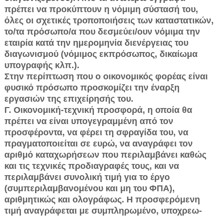
πρέπει να προκύπτουν η νόμιμη σύστασή του,
όλες οι σχετικές τροποποιήσεις των καταστατικών,
το/τα πρό­σωπο/α που δεσμεύει/ουν νόμιμα την
εταιρία κατά την ημερομηνία διενέρ­γειας του
διαγωνισμού (νόμιμος εκπρόσωπος, δικαίωμα
υπογραφής κλπ.).
Στην περίπτωση που ο οικονομικός φορέας είναι
φυσικό πρόσωπο προ­σκομίζει την έναρξη
εργασιών της επιχείρησής του.
Γ. Οικονομική-τεχνική προσφορά, η οποία θα
πρέπει να είναι υπογεγραμ­μένη από τον
προσφέροντα, να φέρει τη σφραγίδα του, να
πραγματοποιεί­ται σε ευρώ, να αναγράφει τον
αριθμό καταχωρήσεων που περιλαμβάνει κα­θώς
και τις τεχνικές προδιαγραφές τους, και να
περιλαμβάνει συνολική τιμή για το έργο
(συμπεριλαμβανομένου και μη του ΦΠΑ),
αριθμητικώς και ολο­γράφως. Η προσφερόμενη
τιμή αναγράφεται με συμπληρωμένο, υποχρεω­