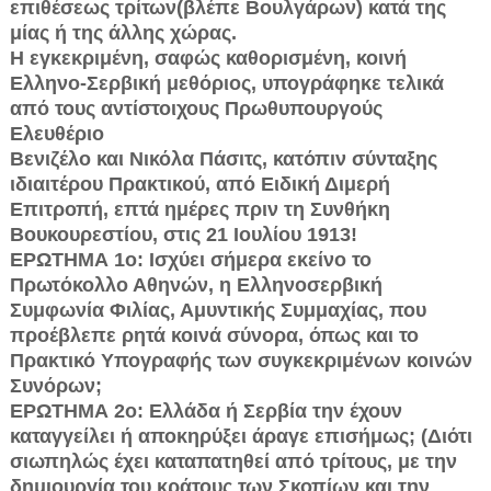
επιθέσεως τρίτων(βλέπε Βουλγάρων) κατά της
μίας ή της άλλης χώρας.
Η εγκεκριμένη, σαφώς καθορισμένη, κοινή
Ελληνο-Σερβική μεθόριος, υπογράφηκε τελικά
από τους αντίστοιχους Πρωθυπουργούς
Ελευθέριο
Βενιζέλο και Νικόλα Πάσιτς, κατόπιν σύνταξης
ιδιαιτέρου Πρακτικού, από Ειδική Διμερή
Επιτροπή, επτά ημέρες πριν τη Συνθήκη
Βουκουρεστίου, στις 21 Ιουλίου 1913!
ΕΡΩΤΗΜΑ 1ο: Ισχύει σήμερα εκείνο το
Πρωτόκολλο Αθηνών, η Ελληνοσερβική
Συμφωνία Φιλίας, Αμυντικής Συμμαχίας, που
προέβλεπε ρητά κοινά σύνορα, όπως και το
Πρακτικό Υπογραφής των συγκεκριμένων κοινών
Συνόρων;
ΕΡΩΤΗΜΑ 2ο: Ελλάδα ή Σερβία την έχουν
καταγγείλει ή αποκηρύξει άραγε επισήμως; (Διότι
σιωπηλώς έχει καταπατηθεί από τρίτους, με την
δημιουργία του κράτους των Σκοπίων και την