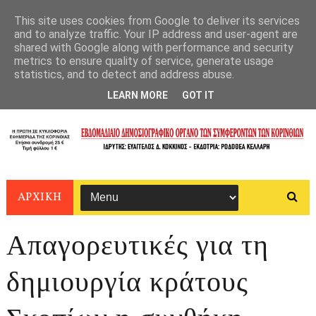
This site uses cookies from Google to deliver its services
and to analyze traffic. Your IP address and user-agent are
shared with Google along with performance and security
metrics to ensure quality of service, generate usage
statistics, and to detect and address abuse.
LEARN MORE
GOT IT
ΑΡΧΙΚΗ
Απαγορευτικές για τη
δημιουργία κράτους