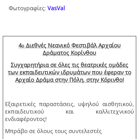
Φωτογραφίες:
VasVal
4
Διεθνές Νεανικό Φεστιβάλ Αρχαίου
ο
Δράματος Κορίνθου
Συγχαρητήρια σε όλες τις θεατρικές ομάδες
των εκπαιδευτικών ιδρυμάτων που έφεραν το
Αρχαίο Δράμα στην Πόλη, στην Κόρινθο!
Εξαιρετικές παραστάσεις, υψηλού αισθητικού,
εκπαιδευτικού και καλλιτεχνικού
ενδιαφέροντος!
Μπράβο σε όλους τους συντελεστές