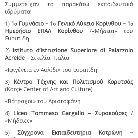
Συμμετείχαν τα παρακάτω εκπαιδευτικά
ιδρύματα!
1)
1
Γυμνάσιο – 1
Γενικό Λύκειο Κορίνθου – 1
ο
ο
ο
Ημερήσιο ΕΠΑΛ Κορίνθου
/«Μήδεια» του
Ευριπίδη
2)
Istituto d’Istruzione Superiore di Palazzolo
Acreide
–
Σικελία
,
Ιταλία
«Ιφιγένεια εν Αυλίδι» του Ευριπίδη
3)
Κέντρο Τέχνης και Πολιτισμού Κορυτσάς
(
Kor
çë
Center
of
Art
and
Culture
)
«Βάτραχοι» του Αριστοφάνη
4)
Liceo Tommaso Gargallo
– Συρακούσες
/
«Μήδειες»
5)
Σύγχρονα Εκπαιδευτήρια Κοτρώνη –