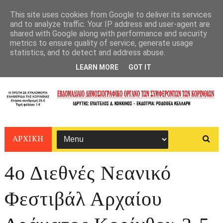
This site uses cookies from Google to deliver its services
and to analyze traffic. Your IP address and user-agent are
shared with Google along with performance and security
metrics to ensure quality of service, generate usage
statistics, and to detect and address abuse.
LEARN MORE
GOT IT
ΑΡΧΙΚΗ
4ο Διεθνές Νεανικό
Φεστιβάλ Αρχαίου