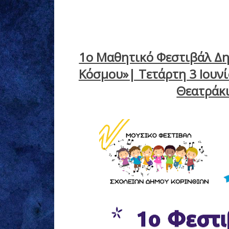
1ο Μαθητικό Φεστιβάλ Δη
Κόσμου»| Τετάρτη 3 Ιουνί
Θεατράκι