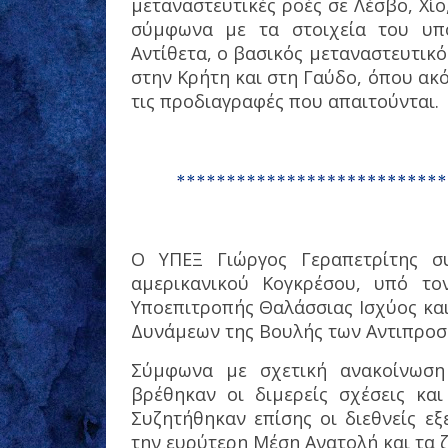
μεταναστευτικές ροές σε Λέσβο, Χίο
σύμφωνα με τα στοιχεία του υπ
Αντίθετα, ο βασικός μεταναστευτικό
στην Κρήτη και στη Γαύδο, όπου ακ
τις προδιαγραφές που απαιτούνται.
Ο ΥΠΕΞ Γιώργος Γεραπετρίτης σ
αμερικανικού Κογκρέσου, υπό το
Υποεπιτροπής Θαλάσσιας Ισχύος κα
Δυνάμεων της Βουλής των Αντιπρο
Σύμφωνα με σχετική ανακοίνωση
βρέθηκαν οι διμερείς σχέσεις και
Συζητήθηκαν επίσης οι διεθνείς εξ
την ευρύτερη Μέση Ανατολή και τα 