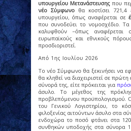
υπουργείου Μετανάστευσης
που περ
νέο Σύμφωνο
θα κοστίσει 721,4 
υπουργείου, όπως αναφέρεται σε
που συνοδεύει το νομοσχέδιο. Τα
καλυφθούν –όπως αναφέρεται 
ευρωπαϊκούς και εθνικούς πόρου
προσδιοριστεί.
Από 1ης Ιουλίου 2026
Το νέο Σύμφωνο θα ξεκινήσει να εφ
θα κληθεί να διαχειριστεί σε πρώτ
σύνορά της, είτε πρόκειται για
πρόσ
άσυλο. Το μέγεθος της πρόκλη
προβλεπόμενου προϋπολογισμού. Ο
του Γενικού Λογιστηρίου, το κό
φιλοξενίας αιτούντων άσυλο στα σύν
ενδοχώρα το ποσό φτάνει στα 120 
συνθηκών υποδοχής στα σύνορα 12