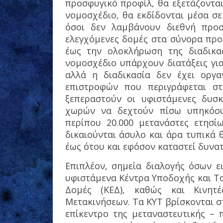
προσφυγικό προφίλ, θα εξετάζοντα
νομοσχέδιο, θα εκδίδονται μέσα σε
όσοι δεν λαμβάνουν διεθνή προσ
ελεγχόμενες δομές στα σύνορα προ
έως την ολοκλήρωση της διαδικασ
νομοσχέδιο υπάρχουν διατάξεις γι
αλλά η διαδικασία δεν έχει οργα
επιστροφών που περιγράφεται σ
ξεπεραστούν οι υφιστάμενες δυσ
χωρών να δεχτούν πίσω υπηκόου
περίπου 20.000 μετανάστες ετησί
δικαιούνται άσυλο και άρα τυπικά
έως ότου και εφόσον καταστεί δυνα
Επιπλέον, σημεία διαλογής όσων ε
υφιστάμενα Κέντρα Υποδοχής και Τα
Δομές (ΚΕΔ), καθώς και Κινητ
Μετακινήσεων. Τα ΚΥΤ βρίσκονται σ
επίκεντρο της μεταναστευτικής – 