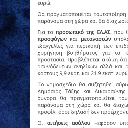
ευρώ.
Θα πραγματοποιείται ταυτοποίηση
παράνομα στη χώρα και θα διαχωρίζ
Για το
προσωπικό της ΕΛ.ΑΣ.
που θ
προσφύγων
και
μεταναστών
υπολογ
εξαγγελίες για περικοπή των επι
χορήγηση βοηθήματος για τα κα
προστασία. Προβλέπεται ακόμη ότι
ασυνόδευτων ανηλίκων αλλά και α
κόστους 9,9 εκατ. και 21,9 εκατ. ευρ
To νομοσχέδιο θα συζητηθεί αύρι
Δημόσιας Τάξης και Δικαιοσύνης
σύνορα θα πραγματοποιείται τα
παράνομα στη χώρα και θα διαχω
προφίλ, όσοι δηλαδή δεν προέρχοντ
Οι
αιτήσεις ασύλου
–εφόσον υποβ