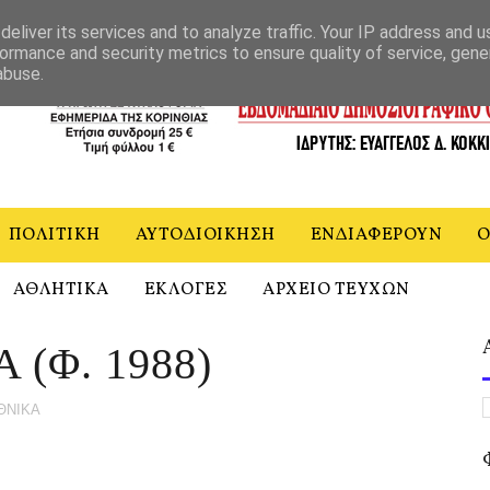
ΝΙΑ
eliver its services and to analyze traffic. Your IP address and 
ormance and security metrics to ensure quality of service, gen
abuse.
ΠΟΛΙΤΙΚΗ
ΑΥΤΟΔΙΟΙΚΗΣΗ
ΕΝΔΙΑΦΕΡΟΥΝ
Ο
ΑΘΛΗΤΙΚΑ
ΕΚΛΟΓΕΣ
ΑΡΧΕΙΟ ΤΕΥΧΩΝ
(Φ. 1988)
ΘΝΙΚΑ