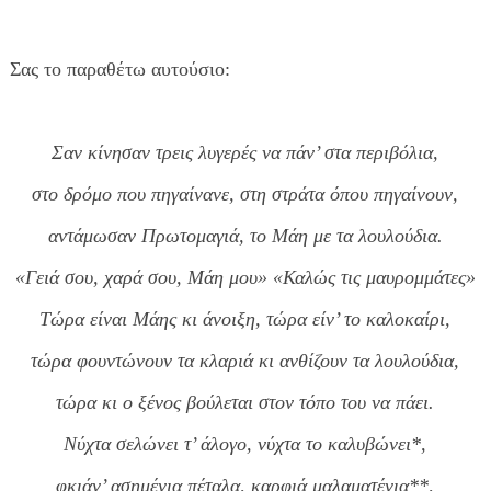
Σας το παραθέτω αυτούσιο:
Σαν κίνησαν τρεις λυγερές να πάν’ στα περιβόλια,
στο δρόμο που πηγαίνανε, στη στράτα όπου πηγαίνουν,
αντάμωσαν Πρωτομαγιά, το Μάη με τα λουλούδια.
«Γειά σου, χαρά σου, Μάη μου» «Καλώς τις μαυρομμάτες»
Τώρα είναι Μάης κι άνοιξη, τώρα είν’ το καλοκαίρι,
τώρα φουντώνουν τα κλαριά κι ανθίζουν τα λουλούδια,
τώρα κι ο ξένος βούλεται στον τόπο του να πάει.
Νύχτα σελώνει τ’ άλογο, νύχτα το καλυβώνει*,
φκιάν’ ασημένια πέταλα, καρφιά μαλαματένια**,