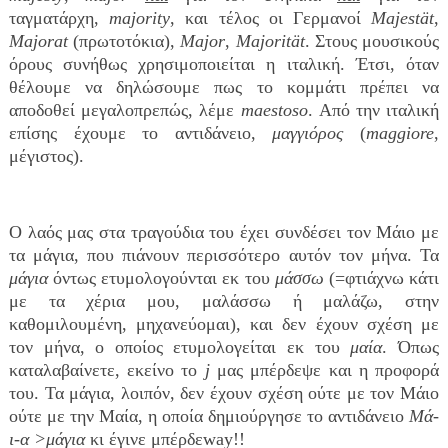
ταγματάρχη,
majority
, και τέλος οι Γερμανοί
Majestät
,
Majorat
(πρωτοτόκια),
Major
,
Majorit
ä
t
. Στους μουσικούς
όρους συνήθως χρησιμοποιείται η ιταλική. Έτσι, όταν
θέλουμε να δηλώσουμε πως το κομμάτι πρέπει να
αποδοθεί μεγαλοπρεπώς, λέμε
maestoso
. Από την ιταλική
επίσης έχουμε το αντιδάνειο,
μαγγιόρος
(
maggiore
,
μέγιστος).
Ο λαός μας στα τραγούδια του έχει συνδέσει τον Μάιο με
τα μάγια, που πιάνουν περισσότερο αυτόν τον μήνα. Τα
μάγια
όντως ετυμολογούνται εκ του
μάσσω
(=φτιάχνω κάτι
με τα χέρια μου, μαλάσσω ή μαλάζω, στην
καθομιλουμένη, μηχανεύομαι), και δεν έχουν σχέση με
τον μήνα, ο οποίος ετυμολογείται εκ του
μαία
. Όπως
καταλαβαίνετε, εκείνο το
j
μας μπέρδεψε και η προφορά
του. Τα μάγια, λοιπόν, δεν έχουν σχέση ούτε με τον Μάιο
ούτε με την Μαία, η οποία δημιούργησε το αντιδάνειο
Μά-
ι-α >μάγια
κι έγινε μπέρδε
way
!!