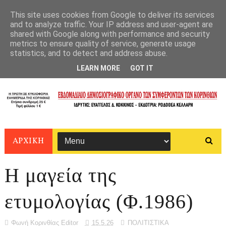
This site uses cookies from Google to deliver its services
and to analyze traffic. Your IP address and user-agent are
shared with Google along with performance and security
metrics to ensure quality of service, generate usage
statistics, and to detect and address abuse.
LEARN MORE
GOT IT
ΑΡΧΙΚΗ
Η μαγεία της
ετυμολογίας (Φ.1986)
Φωνή Κορινθίας Editor
15.5.26
ΠΟΛΙΤΙΣΤΙΚΑ