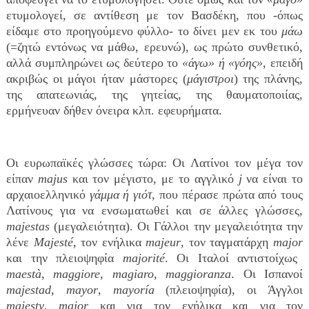
ετυμολογεί, σε αντίθεση με τον Βασδέκη, που -όπως
είδαμε στο προηγούμενο φύλλο- το δίνει μεν εκ του
μάω
(=ζητώ εντόνως να μάθω, ερευνώ), ως πρώτο συνθετικό,
αλλά συμπληρώνει ως δεύτερο το
«άγω» ή «γόης»
, επειδή
ακριβώς οι μάγοι ήταν μάστορες (
μάγιστροι
) της πλάνης,
της απατεωνιάς, της γητείας, της θαυματοποιίας,
ερμήνευαν δήθεν όνειρα κλπ. εφευρήματα.
Οι ευρωπαϊκές γλώσσες τώρα: Οι Λατίνοι τον μέγα τον
είπαν
majus
και τον μέγιστο, με το αγγλικό
j
να είναι το
αρχαιοελληνικό
γάμμα ή γιότ
, που πέρασε πρώτα από τους
Λατίνους για να ενσωματωθεί και σε άλλες γλώσσες,
majesta
s
(μεγαλειότητα). Οι Γάλλοι την μεγαλειότητα την
λένε
Majesté
, τον ενήλικα
majeur
, τον ταγματάρχη
major
και την πλειοψηφία
majorit
é
. Οι Ιταλοί αντιστοίχως
maestà
,
maggiore
,
magiaro
,
maggioranza
. Οι Ισπανοί
majestad
,
mayor
,
mayoría
(πλειοψηφία), οι Άγγλοι
majesty
,
major
και
για τον ενήλικα
και
για τον