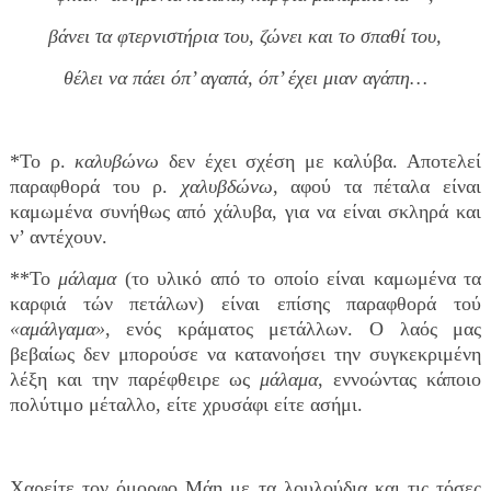
βάνει τα φτερνιστήρια του, ζώνει και το σπαθί του,
θέλει να πάει όπ’ αγαπά, όπ’ έχει μιαν αγάπη…
*Το ρ.
καλυβώνω
δεν έχει σχέση με καλύβα. Αποτελεί
παραφθορά του ρ.
χαλυβδώνω
, αφού τα πέταλα είναι
καμωμένα συνήθως από χάλυβα, για να είναι σκληρά και
ν’ αντέχουν.
**Το
μάλαμα
(το υλικό από το οποίο είναι καμωμένα τα
καρφιά τών πετάλων) είναι επίσης παραφθορά τού
«αμάλγαμα»
, ενός κράματος μετάλλων. Ο λαός μας
βεβαίως δεν μπορούσε να κατανοήσει την συγκεκριμένη
λέξη και την παρέφθειρε ως
μάλαμα
, εννοώντας κάποιο
πολύτιμο μέταλλο, είτε χρυσάφι είτε ασήμι.
Χαρείτε τον όμορφο Μάη με τα λουλούδια και τις τόσες