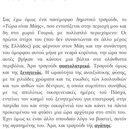
Σας έχω όμως ένα πανέμορφο δημοτικό τραγούδι, το
«Τώρα είναι Μάης»
, που εντοπίζεται στην περιοχή μου και
δη στο χωριό Γουριά, με πολλαπλό περιεχόμενο: Οι
πρώτοι στίχοι του (που δεν συναντώνται σε άλλο μέρος
τής Ελλάδος) μας φέρνουν στον Μάη και την συνάντηση
του όμορφου αυτού μήνα με νεαρά κορίτσια, την ώρα που
αυτές βγήκαν να κάνουν μια βόλτα στα ολάνθιστα
περιβόλια. Άρα τραγούδι
φυσιολατρικό
. Τραγούδι όμως
και της
ξενητειάς
. Η ωραιότητα της ανοιξιάτικης φύσης,
με τα χιλιάδες χρώματα και τις ευωδιές τών λουλουδιών
και των ανθών τών δέντρων, η οποία συμπίπτει συνήθως
με τις απολύτως οικογενειακές ημέρες τού Πάσχα,
εντείνει τον καημό τού ξενητεμένου για επιστροφή στην
πατρίδα του και στην οικογένειά του και κάνει τα πάντα
προκειμένου να φτάσει μια ώρα αρχύτερα στο σπίτι του.
Έχει όμως κι έναν άλλο σπουδαίο λόγο να βιαστεί, αυτόν
της αγαπημένης του. Άρα, και τραγούδι τής
αγάπης
.