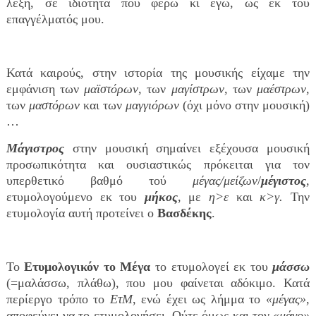
λέξη, σε ιδιότητα που φέρω κι εγώ, ως εκ του
επαγγέλματός μου.
Κατά καιρούς, στην ιστορία της μουσικής είχαμε την
εμφάνιση των
μαϊστόρων
, των
μαγίστρων
, των
μαέστρων
,
των
μαστόρων
και των
μαγγιόρων
(όχι μόνο στην μουσική)
…
Μάγιστρος
στην μουσική σημαίνει εξέχουσα μουσική
προσωπικότητα και ουσιαστικώς πρόκειται για τον
υπερθετικό βαθμό τού
μέγας/μείζων
/
μέγιστος
,
ετυμολογούμενο εκ του
μήκος
, με
η>ε
και
κ>γ.
Την
ετυμολογία αυτή προτείνει ο
Βασδέκης
.
Το
Ετυμολογικόν το Μέγα
το ετυμολογεί εκ του
μάσσω
(=μαλάσσω, πλάθω), που μου φαίνεται αδόκιμο. Κατά
περίεργο τρόπο το
ΕτΜ
, ενώ έχει ως λήμμα το
«μέγας»
,
αποφεύγει να το ετυμολογήσει. Ούτε όμως και τον
«μάγο»