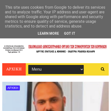
This site uses cookies from Google to deliver its services
and to analyze traffic. Your IP address and user-agent are
shared with Google along with performance and security
metrics to ensure quality of service, generate usage
statistics, and to detect and address abuse.
LEARN MORE
GOT IT
ΑΡΧΙΚΗ
ΑΡΧΙΚΗ