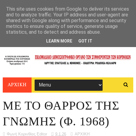
This site uses cookies from Google to deliver its services
and to analyze traffic. Your IP address and user-agent are
shared with Google along with performance and security
metrics to ensure quality of service, generate usage
statistics, and to detect and address abuse.
LEARN MORE
GOT IT
ΑΡΧΙΚΗ
ΜΕ ΤΟ ΘΑΡΡΟΣ ΤΗΣ
ΓΝΩΜΗΣ (Φ. 1968)
Φωνή Κορινθίας Editor
9.1.26
ΑΡΧΙΚΗ