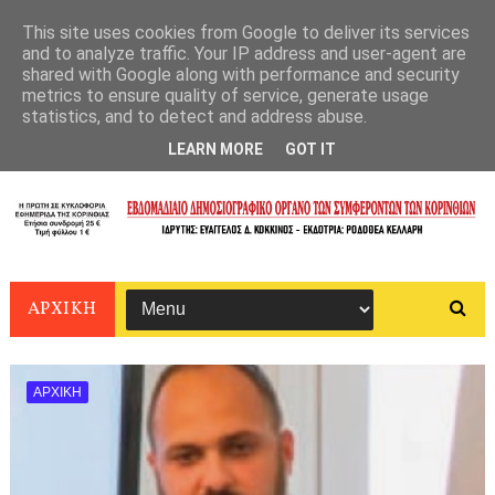
This site uses cookies from Google to deliver its services
and to analyze traffic. Your IP address and user-agent are
shared with Google along with performance and security
metrics to ensure quality of service, generate usage
statistics, and to detect and address abuse.
LEARN MORE
GOT IT
ΑΡΧΙΚΗ
ΑΡΧΙΚΗ