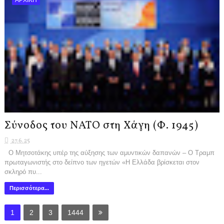
Σύνοδος του ΝΑΤΟ στη Χάγη (Φ. 1945)
27.6.25
Ο Μητσοτάκης υπέρ της αύξησης των αμυντικών δαπανών – Ο Τραμπ
πρωταγωνιστής στο δείπνο των ηγετών «Η Ελλάδα βρίσκεται στον
σκληρό πυ...
Περισσότερα...
1
2
3
1444