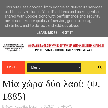
This site uses cookies from Google to deliver its services
and to analyze traffic. Your IP address and user-agent are
shared with Google along with performance and security
metrics to ensure quality of service, generate usage
statistics, and to detect and address abuse.
LEARN MORE
GOT IT
ΑΡΧΙΚΗ
Μία χώρα δύο λαοί; (Φ.
1885)
Φωνή Κορινθίας Editor
30.3.24
ΑΡΘΡΑ