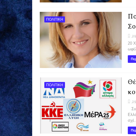
Πο
ΠΟΛΙΤΙΚΗ
Σο
29
20 Χ
ωφέλ
Περ
Θέ
ΠΟΛΙΤΙΚΗ
κο
29
Συνά
Ελλά
σχέ..
Περ