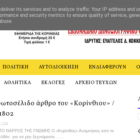
ΝΙΑ
eliver its services and to analyze traffic. Your IP address and 
ormance and security metrics to ensure quality of service, gen
abuse.
ΠΟΛΙΤΙΚΗ
ΑΥΤΟΔΙΟΙΚΗΣΗ
ΕΝΔΙΑΦΕΡΟΥΝ
Ο
ΑΘΛΗΤΙΚΑ
ΕΚΛΟΓΕΣ
ΑΡΧΕΙΟ ΤΕΥΧΩΝ
ωτοσέλιδο άρθρο του «Κορίνθιου» /
1802
.7.22
ΤΟ ΘΑΡΡΟΣ ΤΗΣ ΓΝΩΜΗΣ Ο «Κορίνθιος» Αναμνήσεις από το
λθόν: για να μην ξεχνιόμαστε… ...