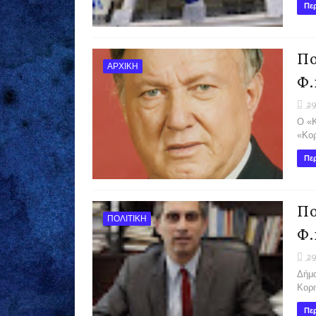
Περ
Πο
ΑΡΧΙΚΗ
Φ.
29
Ο «Κ
«Κο
Περ
Πο
ΠΟΛΙΤΙΚΗ
Φ.
29
Δήμα
Κορι
Περ