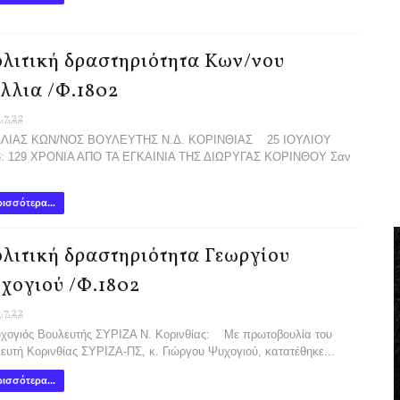
λιτική δραστηριότητα Κων/νου
λλια /Φ.1802
.7.22
ΛΙΑΣ ΚΩΝ/ΝΟΣ ΒΟΥΛΕΥΤΗΣ Ν.Δ. ΚΟΡΙΝΘΙΑΣ 25 ΙΟΥΛΙΟΥ
3: 129 ΧΡΟΝΙΑ ΑΠΟ ΤΑ ΕΓΚΑΙΝΙΑ ΤΗΣ ΔΙΩΡΥΓΑΣ ΚΟΡΙΝΘΟΥ Σαν
ισσότερα...
λιτική δραστηριότητα Γεωργίου
χογιού /Φ.1802
.7.22
χογιός Βουλευτής ΣΥΡΙΖΑ Ν. Κορινθίας: Με πρωτοβουλία του
ευτή Κορινθίας ΣΥΡΙΖΑ-ΠΣ, κ. Γιώργου Ψυχογιού, κατατέθηκε...
ισσότερα...