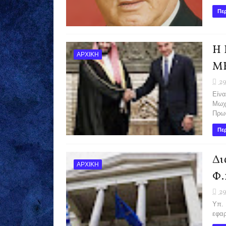
Περ
Η 
ΑΡΧΙΚΗ
ΜΕ
29
Είνα
Μωχά
Πρωθ
Περ
Δι
ΑΡΧΙΚΗ
Φ.
29
Υπ. 
εφαρ