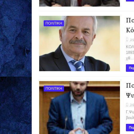
Πο
ΠΟΛΙΤΙΚΗ
Κό
29
ΚΟΛ
189
χθ...
Περ
Πο
ΠΟΛΙΤΙΚΗ
Ψυ
29
Γ.Ψυ
βουλ
Περ