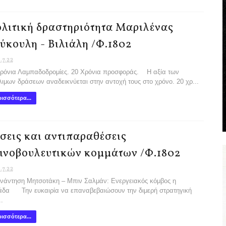
λιτική δραστηριότητα Μαριλένας
ύκουλη - Βιλιάλη /Φ.1802
.7.22
ρόνια Λαμπαδοδρομίες. 20 Χρόνια προσφοράς. Η αξία των
ιμων δράσεων αναδεικνύεται στην αντοχή τους στο χρόνο. 20 χρ...
ισσότερα...
σεις και αντιπαραθέσεις
ινοβουλευτικών κομμάτων /Φ.1802
.7.22
ντηση Μητσοτάκη – Μπιν Σαλμάν: Ενεργειακός κόμβος η
δα Την ευκαιρία να επαναβεβαιώσουν την διμερή στρατηγική
.
ισσότερα...