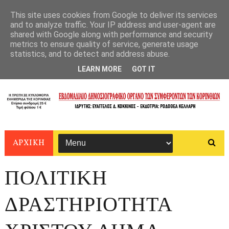
This site uses cookies from Google to deliver its services
and to analyze traffic. Your IP address and user-agent are
shared with Google along with performance and security
metrics to ensure quality of service, generate usage
statistics, and to detect and address abuse.
LEARN MORE
GOT IT
ΑΡΧΙΚΗ
ΠΟΛΙΤΙΚΗ
ΔΡΑΣΤΗΡΙΟΤΗΤΑ