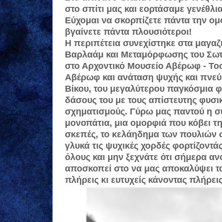
στο σπίτι μας και εορτάσαμε γενέθλι
Εύχομαι να σκορπίζετε πά­ντα την ομ
βγαίνετε πάντα πλουσιότεροι!
Η περιπέτεια συνεχίστηκε στα μαγαζ
Βαρλαάμ και Μεταμόρφωσης του Σωτ
στο Αρχοντικό Μουσείο Αβέρωφ - Τοσ
Αβέρωφ και ανάταση ψυχής και πνεύ
Βίκου, του μεγαλύτερου παγκόσμια φα
δάσους του με τους απίστευτης φυσικ
σχηματισμούς. Γύρω μας παντού η συν
μονοπάτια, μια ομορφιά που κό­βει τ
σκεπές, το κελάη­δημα των πουλιών σ
γλυκά τις ψυχικές χορδές φορτίζοντά
όλους και μην ξεχνάτε ότι σήμερα αν
αποσκοπεί στο να μας αποκα­λύψει τα
πλήρεις κι ευτυχείς κάνοντας πλήρεις 