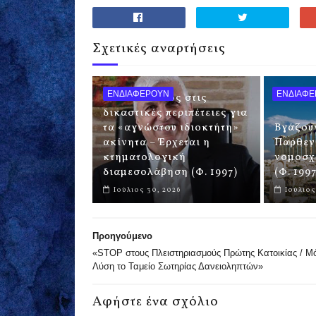
Σχετικές αναρτήσεις
ΕΝΔΙΑΦΕΡΟΥΝ
ΕΝΔΙΑΦ
UNICS - Τέλος στις
δικαστικές περιπέτειες για
τα «αγνώστου ιδιοκτήτη»
Βγάζουν
ακίνητα – Έρχεται η
Παρθεν
κτηματολογική
νομοσχ
διαμεσολάβηση (Φ. 1997)
(Φ. 1997
Ιούλιος 30, 2026
Ιούλιος
Προηγούμενο
«STOP στους Πλειστηριασμούς Πρώτης Κατοικίας / Μ
Λύση το Ταμείο Σωτηρίας Δανειοληπτών»
Αφήστε ένα σχόλιο