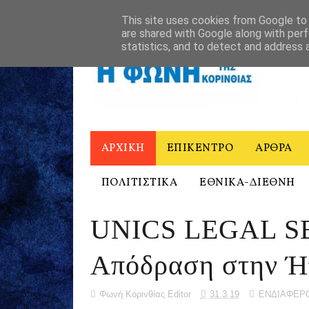
ΑΡΧΙΚΗ
Η ΦΩΝΗ ΤΗΣ ΚΟΡΙΝΘΙΑΣ - ΙΣΤΟΡΙΚΟ
ΕΠΙΚΟΙΝΩ
This site uses cookies from Google to d
are shared with Google along with perf
statistics, and to detect and address 
ΑΡΧΙΚΗ
ΕΠΙΚΕΝΤΡΟ
ΑΡΘΡΑ
ΠΟΛΙΤΙΣΤΙΚΑ
ΕΘΝΙΚΑ-ΔΙΕΘΝΗ
UNICS LEGAL SE
Απόδραση στην Ή
Φωνή Κορινθίας Editor
31.3.19
ΕΝΔΙΑΦΕΡ