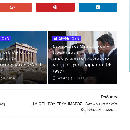
ΕΡΟΥΝ
ΕΝΔΙΑΦΕΡΟΥΝ
Στο τραπέζι Μητσοτάκη –
 στο σφυρί τον
Ιερώνυμου η
ώνα: Το
εκκλησιαστική περιουσία
έδιο για τον ΟΔΑΠ
και η στεγαστική κρίση (Φ.
)
1997)
 30, 2026
Ιούλιος 30, 2026
Επόμενο
όνη
Η ΔΙΩΞΗ ΤΟΥ ΕΓΚΛΗΜΑΤΟΣ : Αστυνομικά Δελτία
Κορινθίας και άλλα...