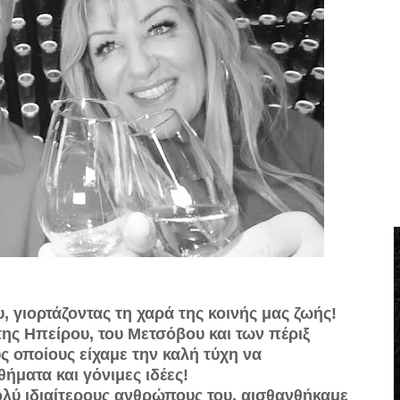
υ, γιορτάζοντας τη χαρά της κοινής μας ζωής!
ης Ηπείρου, του Μετσόβου και των πέριξ
ς οποίους εί­χαμε την καλή τύχη να
ήμα­τα και γόνιμες ιδέες!
ολύ ιδιαίτερους ανθρώπους του, αισθανθήκαμε