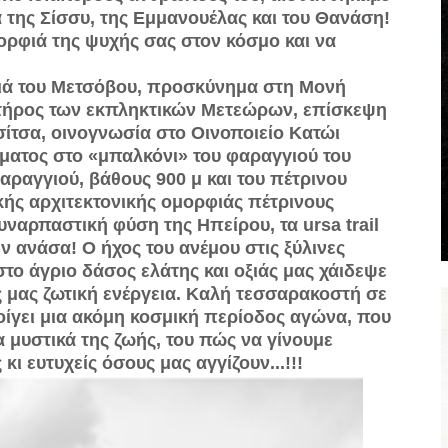
α της Σίσ­συ, της Εμμανουέλας και του Θανάση!
ορφιά της ψυχής σας στον κόσμο και να
ιά του Μετσόβου, προσκύ­νημα στη Μονή
ήρος των εκ­πληκτικών Μετεώρων, επίσκεψη
ίτσα, οινογνωσία στο Οινοποιείο Κατώι
ματος στο «μπαλκόνι» του φαραγγιού του
ραγγιού, βάθους 900 μ και του πέ­τρινου
ής αρχιτεκτονικής ο­μορφιάς πέτρινους
αρπαστι­κή φύση της Ηπείρου, τα ursa trail
ην ανάσα! Ο ήχος του ανέμου στις ξύλινες
το άγριο δάσος ελάτης και οξιάς μας χάιδεψε
ς μας ζωτική ενέργεια. Καλή τεσσαρακοστή σε
οίγει μια α­κόμη κοσμική περίοδος αγώνα, που
 μυστικά της ζωής, του πώς να γίνουμε
κι ευτυχείς όσους μας αγγίζουν...!!!