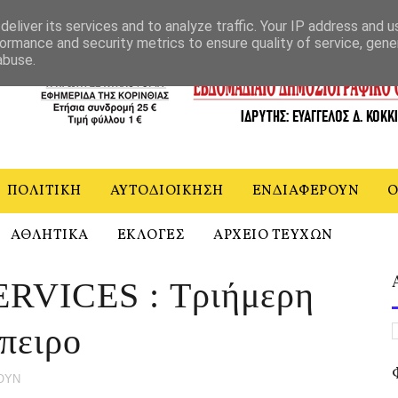
ΝΙΑ
eliver its services and to analyze traffic. Your IP address and 
ormance and security metrics to ensure quality of service, gen
abuse.
ΠΟΛΙΤΙΚΗ
ΑΥΤΟΔΙΟΙΚΗΣΗ
ΕΝΔΙΑΦΕΡΟΥΝ
Ο
ΑΘΛΗΤΙΚΑ
ΕΚΛΟΓΕΣ
ΑΡΧΕΙΟ ΤΕΥΧΩΝ
RVICES : Τριήμερη
πειρο
ΟΥΝ