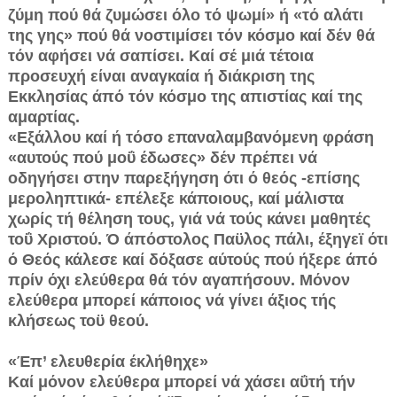
ζύμη πού θά ζυμώσει όλο τό ψωμί» ή «τό αλάτι
της γης» πού θά νοστιμίσει τόν κόσμο καί δέν θά
τόν αφήσει νά σαπίσει. Καί σέ μιά τέτοια
προσευχή είναι αναγκαία ή διάκριση της
Εκκλησίας άπό τόν κόσμο της απιστίας καί της
αμαρτίας.
«Εξάλλου καί ή τόσο επαναλαμβανόμενη φράση
«αυτούς πού μοΰ έδωσες» δέν πρέπει νά
οδηγήσει στην παρεξήγηση ότι ό θεός -επίσης
μεροληπτικά- επέλεξε κάποιους, καί μάλιστα
χωρίς τή θέληση τους, γιά νά τούς κάνει μαθητές
τοΰ Χριστού. Ό άπόστολος Παϋλος πάλι, έξηγεϊ ότι
ό Θεός κάλεσε καί δόξασε αύτούς πού ήξερε άπό
πρίν όχι ελεύθερα θά τόν αγαπήσουν. Μόνον
ελεύθερα μπορεί κάποιος νά γίνει άξιος τής
κλήσεως τοϋ θεού.
«Έπ’ ελευθερία έκλήθηχε»
Καί μόνον ελεύθερα μπορεί νά χάσει αΰτή τήν