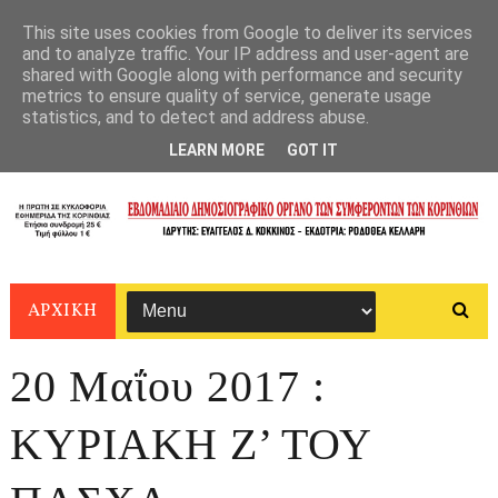
This site uses cookies from Google to deliver its services
and to analyze traffic. Your IP address and user-agent are
shared with Google along with performance and security
metrics to ensure quality of service, generate usage
statistics, and to detect and address abuse.
LEARN MORE
GOT IT
ΑΡΧΙΚΗ
20 Μαΐου 2017 :
ΚΥΡΙΑΚΗ Ζ’ ΤΟΥ