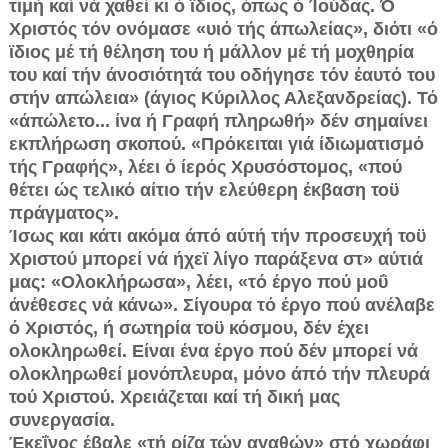
τιμή καί νά χαθεί κι ό ϊδιος, όπως ό Ίούδας. Ό
Χριστός τόν ονόμασε «υιό τής άπωλείας», διότι «ό
ϊδιος μέ τή θέληση του ή μάλλον μέ τή μοχθηρία
του καί τήν άνοσιότητά του οδήγησε τόν έαυτό του
στήν απώλεια» (άγιος Κύριλλος Αλεξανδρείας). Τό
«άπώλετο... ίνα ή Γραφή πληρωθή» δέν σημαίνει
εκπλήρωση σκοπού. «Πρόκειται γιά ίδιωματισμό
τής Γραφής», λέει ό ίερός Χρυσόστομος, «πού
θέτει ώς τελικό αίτιο τήν ελεύθερη έκβαση τοϋ
πράγματος».
Ίσως και κάτι ακόμα άπό αύτή τήν προσευχή τοϋ
Χριστού μπορεί νά ήχεϊ λίγο παράξενα στ» αύτιά
μας: «Ολοκλήρωσα», λέει, «τό έργο πού μοΰ
άνέθεσες νά κάνω». Σίγουρα τό έργο πού ανέλαβε
ό Χριστός, ή σωτηρία τοϋ κόσμου, δέν έχει
ολοκληρωθεί. Είναι ένα έργο πού δέν μπορεί νά
ολοκληρωθεί μονόπλευρα, μόνο άπό τήν πλευρά
τού Χριστού. Χρειάζεται καί τή δική μας
συνεργασία.
Έκεΐνος έβαλε «τή ρίζα τών αγαθών» στό χωράφι