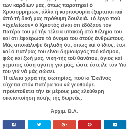
τών καρδιών μας, όπως παρατηρεί ό
Χρυσορρήμων, άλλα ή καρποφορία έξαρταται καί
άπό τή δική μας πρόθυμη δουλειά. Τό έργο πού
«έχελείωσε» ό Χριστός είναι ότι έδόξασε τόν
Πατέρα του μέ τήν τέλεια υπακοή στό θέλημα του
καί ότι έφαέρωσε τό όνομα του στούς άνθρώπους.
Μάς αποκάλυψε δηλαδή ότι, όπως καί ό ϊδιος, έτσι
καί ό Πατέρας του είναι δημιουργός τού κόσμου,
φώς καί ζωή μας, νικη-τής τοϋ θανάτου, άγιος καί
γεμάτος τόση αγάπη γιά μάς, ώστε έστειλε τόν Υιό
του γιά νά μάς σώσει.
Ή τέλεια χαρά τής σωτηρίας, πού κι Έκεΐνος
εύχεται στόν Πατέρα του νά γευθούμε,
προϋποθέτει τήν έκ μέρους μας ελεύθερη
οικειοποίηση αύτής τής δωρεάς.
Άρχιμ. Β.Λ.