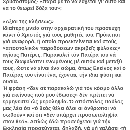
Χρυσόστομος- «παρά μέ τό νά εύχεται γι’ αύτό καί
νά τό θεωρεί δόξα του»;
«Αξιοι της κλήσεως»
Ιδιαίτερη μνεία στην αρχιερατική του προσευχή
κάνει ό Χριστός γιά τους μαθητές του. Πρόκειται
γιά αναφορά, ή οποία προεκτείνεται καί στούς
«αποστολικών παραδόσεων άκριβεΐς φύλακες»
αγίους Πατέρες. Παρακαλεί τόν Πατέρα του νά
τους διαφυλάττει ενωμένους μέ αυτόν καί μεταξύ
τους, ώστε νά είναι ένα σώμα, όπως Εκείνος καί ό
Πατέρας του είναι ένα, έχοντας τήν ϊδια φύση καί
ουσία.
Ή φράση «δεν σέ παρακαλώ γιά τόν κόσμο άλλα
γιά εκείνους πού μου έδωσες» δέν πρέπει νά
ερμηνευτεί ώς μεροληψία. Ό απόστολος Παύλος
μας λέει ότι «ό θεός θέλει όλοι οι άνθρωποι νά
σωθούν» καί ότι «δέν υπάρχει προσωποληψία
στον θεό». Απλώς έδώ προσεύχεται γιά τήν
Εκκλησία προσεύχεται, δηλαδή, νά μή χαλάσει «ή