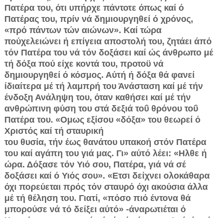
Πατέρα του, ότι υπήρχε πάντοτε όπως καί ό
Πατέρας του, πρίν νά δημιουργηθεί ό χρόνος,
«πρό πάντων τών αιώνων». Καί τώρα
πούχελειώνει ή επίγεια αποστολή του, ζητάει άπό
τόν Πατέρα του νά τόν δοξάσει καί ώς άνθρωπο μέ
τή δόξα πού είχε κοντά του, προτοϋ νά
δημιουργηθεί ό κόσμος. Αύτή ή δόξα θά φανεί
ίδιαίτερα μέ τή λαμπρή του Άνάσταση καί μέ τήν
ένδοξη Ανάληψη του, όταν καθήσει καί μέ τήν
ανθρώπινη φύση του στά δεξιά τοΰ θρόνου τοΰ
Πατέρα του. «Ομως εξίσου «δόξα» του θεωρεί ό
Χριστός καί τή σταυρική
του θυσία, τήν έως θανάτου υπακοή στόν Πατέρα
του καί αγάπη του γιά μας. Γι» αύτό λέει: «Ηλθε ή
ώρα. Δόξασε τόν Υιό σου, Πατέρα, γιά νά σέ
δοξάσει καί ό Υιός σου». «Ετσι δείχνει ολοκάθαρα
όχι πορεύεται πρός τόν σταυρό όχι ακούσια άλλα
μέ τή θέληση του. Γιατί, «πόσο πιό έντονα θά
μπορούσε νά τό δείξει αύτό» -άναρωτιέται ό