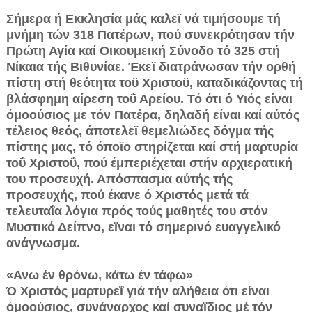
Σήμερα ή Εκκλησία μάς καλεϊ νά τιμήσουμε τή
μνήμη τών 318 Πατέρων, πού συνεκρότησαν τήν
Πρώτη Αγία καί Οικουμεική Σύνοδο τό 325 στή
Νίκαια τής Βιθυνίαε. Έκεϊ διατράνωσαν τήν ορθή
πίστη στή θεότητα τοϋ Χριστοϋ, καταδικάζοντας τή
βλάσφημη αίρεση τοΰ Αρείου. Τό ότι ό Υιός είναι
όμοούσιος με τόν Πατέρα, δηλαδή είναι καί αύτός
τέλειος θεός, άποτελεϊ θεμελιώδες δόγμα τής
πίστης μας, τό όποϊο στηρίζεται καί στή μαρτυρία
τοΰ Χριστοΰ, πού έμπεριέχεται στήν αρχιερατική
του προσευχή. Απόσπασμα αύτής τής
προσευχής, πού έκανε ό Χριστός μετά τά
τελευταΐα λόγια πρός τούς μαθητές του στόν
Μυστικό Δείπνο, εϊναι τό σημερινό ευαγγελικό
ανάγνωσμα.
«Ανω έν θρόνω, κάτω έν τάφω»
Ό Χριστός μαρτυρεΐ γιά τήν αλήθεια ότι είναι
όμοούσιος, συνάναρχος καί συναΐδιος μέ τόν