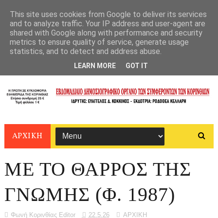
This site uses cookies from Google to deliver its services
and to analyze traffic. Your IP address and user-agent are
shared with Google along with performance and security
metrics to ensure quality of service, generate usage
statistics, and to detect and address abuse.
LEARN MORE
GOT IT
ΑΡΧΙΚΗ
ΜΕ ΤΟ ΘΑΡΡΟΣ ΤΗΣ
ΓΝΩΜΗΣ (Φ. 1987)
Φωνή Κορινθίας Editor
22.5.26
ΑΡΧΙΚΗ