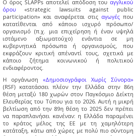
Ο όρος
SLAPPs
αποτελεί απόδοση του
αγγλικού
όρου
«strategic lawsuits against public
participation» και αναφέρεται στις
αγωγές
που
κατατίθενται
από κάποιο ισχυρό πρόσωπο/
οργανισμό (π.χ. μια επιχείρηση ή έναν υψηλά
ιστάμενο αξιωματούχο) ενάντια σε μη
κυβερνητικά πρόσωπα ή οργανισμούς, που
εκφράζουν κριτική απέναντί τους, σχετικά με
κάποιο ζήτημα κοινωνικού ή πολιτικού
ενδιαφέροντος.
Η οργάνωση
«Δημοσιογράφοι Χωρίς Σύνορα»
(
RSF
) κατατάσσει πλέον την Ελλάδα στην 86η
θέση μεταξύ 180 χωρών στον Παγκόσμιο Δείκτη
Ελευθερίας του Τύπου για το 2026. Αυτή η μικρή
βελτίωση από την 89η θέση το 2025 δεν πρέπει
να παραπλανήσει κανέναν: η Ελλάδα παραμένει
το κράτος μέλος της ΕΕ με τη χαμηλότερη
κατάταξη, κάτω από χώρες με πολύ πιο σύντομη