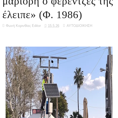
μαριορή ο φερεντζές της
έλειπε» (Φ. 1986)
Φωνή Κορινθίας Editor
15.5.26
ΑΥΤΟΔΙΟΙΚΗΣΗ