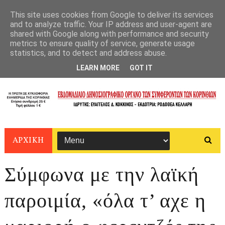
This site uses cookies from Google to deliver its services
and to analyze traffic. Your IP address and user-agent are
shared with Google along with performance and security
metrics to ensure quality of service, generate usage
statistics, and to detect and address abuse.
LEARN MORE
GOT IT
ΑΡΧΙΚΗ
Σύμφωνα με την λαϊκή
παροιμία, «όλα τ’ αχε η