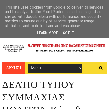
This site uses cookies from Google to deliver its services
and to analyze traffic. Your IP address and user-agent are
shared with Google along with performance and security
metrics to ensure quality of service, generate usage
statistics, and to detect and address abuse.
LEARN MORE
GOT IT
ΑΡΧΙΚΗ
ΔΕΛΤΙΟ ΤΥΠΟΥ
ΣΥΜΜΑΧΙΑΣ