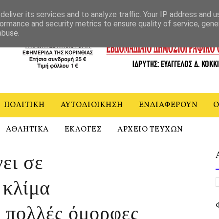
ΝΙΑ
eliver its services and to analyze traffic. Your IP address and 
ormance and security metrics to ensure quality of service, gen
abuse.
ΠΟΛΙΤΙΚΗ
ΑΥΤΟΔΙΟΙΚΗΣΗ
ΕΝΔΙΑΦΕΡΟΥΝ
Ο
ΑΘΛΗΤΙΚΑ
ΕΚΛΟΓΕΣ
ΑΡΧΕΙΟ ΤΕΥΧΩΝ
ει σε
 κλίμα
 πολλές όμορφες