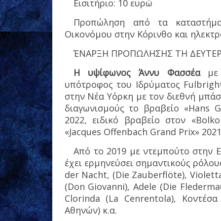
Εισιτήριο: 10 ευρώ
Προπώληση από τα καταστήμα
Οικονόμου στην Κόρινθο και ηλεκτρο
ΈΝΑΡΞΗ ΠΡΟΠΩΛΗΣΗΣ ΤΗ ΔΕΥΤΕΡ
Η υψίφωνος Άννυ Φασσέα
με 
υπότροφος του Ιδρύματος Fulbrigh
στην Νέα Υόρκη με τον διεθνή μπάσ
διαγωνισμούς το βραβείο «Hans Ga
2022, ειδικό βραβείο στον «Bolk
«Jacques Offenbach Grand Prix» 2021
Από το 2019 με ντεμπούτο στην ΕΛ
έχει ερμηνεύσει σημαντικούς ρόλους
der Nacht, (Die Zauberflöte), Violet
(Don Giovanni), Adele (Die Flederma
Clorinda (La Cenrentola), Κοντέσ
Αθηνών) κ.α.