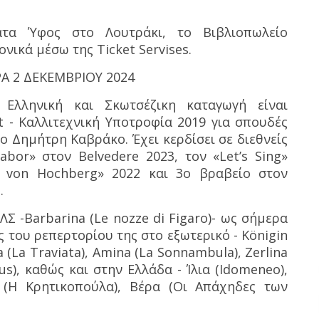
τα Ύφος στο Λουτράκι, το Βιβλιοπωλείο
νικά μέσω της Ticket Servises.
Α 2 ΔΕΚΕΜΒΡΙΟΥ 2024
Ελληνική και Σκωτσέζικη καταγωγή είναι
t - Καλλιτεχνική Υποτροφία 2019 για σπουδές
ο Δημήτρη Καβράκο. Έχει κερδίσει σε διεθνείς
bor» στον Belvedere 2023, τον «Let’s Sing»
o von Hochberg» 2022 και 3ο βραβείο στον
.
Σ -Barbarina (Le nozze di Figaro)- ως σήμερα
 του ρεπερτορίου της στο εξωτερικό - Königin
ta (La Traviata), Amina (La Sonnambula), Zerlina
us), καθώς και στην Ελλάδα - Ίλια (Idomeneo),
α (Η Κρητικοπούλα), Βέρα (Οι Απάχηδες των