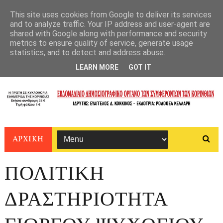
This site uses cookies from Google to deliver its services
and to analyze traffic. Your IP address and user-agent are
shared with Google along with performance and security
metrics to ensure quality of service, generate usage
statistics, and to detect and address abuse.
LEARN MORE
GOT IT
ΑΡΧΙΚΗ
ΠΟΛΙΤΙΚΗ
ΔΡΑΣΤΗΡΙΟΤΗΤΑ